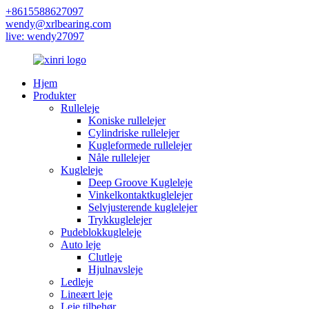
+8615588627097
wendy@xrlbearing.com
live: wendy27097
Hjem
Produkter
Rulleleje
Koniske rullelejer
Cylindriske rullelejer
Kugleformede rullelejer
Nåle rullelejer
Kugleleje
Deep Groove Kugleleje
Vinkelkontaktkuglelejer
Selvjusterende kuglelejer
Trykkuglelejer
Pudeblokkugleleje
Auto leje
Clutleje
Hjulnavsleje
Ledleje
Lineært leje
Leje tilbehør