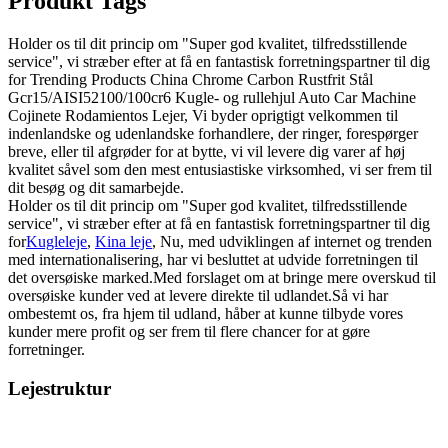
Produkt Tags
Holder os til dit princip om "Super god kvalitet, tilfredsstillende
service", vi stræber efter at få en fantastisk forretningspartner til dig
for Trending Products China Chrome Carbon Rustfrit Stål
Gcr15/AISI52100/100cr6 Kugle- og rullehjul Auto Car Machine
Cojinete Rodamientos Lejer, Vi byder oprigtigt velkommen til
indenlandske og udenlandske forhandlere, der ringer, forespørger
breve, eller til afgrøder for at bytte, vi vil levere dig varer af høj
kvalitet såvel som den mest entusiastiske virksomhed, vi ser frem til
dit besøg og dit samarbejde.
Holder os til dit princip om "Super god kvalitet, tilfredsstillende
service", vi stræber efter at få en fantastisk forretningspartner til dig
for
Kugleleje
,
Kina leje
, Nu, med udviklingen af ​​internet og trenden
med internationalisering, har vi besluttet at udvide forretningen til
det oversøiske marked.Med forslaget om at bringe mere overskud til
oversøiske kunder ved at levere direkte til udlandet.Så vi har
ombestemt os, fra hjem til udland, håber at kunne tilbyde vores
kunder mere profit og ser frem til flere chancer for at gøre
forretninger.
Lejestruktur