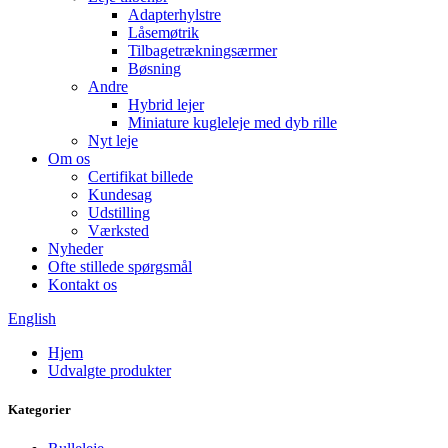
Adapterhylstre
Låsemøtrik
Tilbagetrækningsærmer
Bøsning
Andre
Hybrid lejer
Miniature kugleleje med dyb rille
Nyt leje
Om os
Certifikat billede
Kundesag
Udstilling
Værksted
Nyheder
Ofte stillede spørgsmål
Kontakt os
English
Hjem
Udvalgte produkter
Kategorier