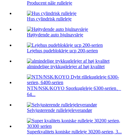
Producent nåle rulleleje
Hus cylindrisk rulleleje
Højtydende auto hjulnavsleje
Lejehus pudeblokleje ucp 200-serien
almindelige trykkuglelejer af høj kvalitet
NTN/NSK/KOYO Sporkugleleje 6300-serien、
64...
Selvjusterende rullelejeleverandør
Superkvalitets koniske rulleleje 30200-serien, 3...