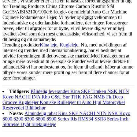
service", vi stræber efter at få en fantastisk forretningspartner til dig
for Trending Products China Chrome Carbon Rustfrit Stål
Gcr15/AISI52100/100cr6 Kugle- og rullehjul Auto Car Machine
Cojinete Rodamientos Lejer, Vi byder oprigtigt velkommen til
indenlandske og udenlandske forhandlere, der ringer, forespørger
breve, eller til afgrøder for at bytte, vi vil levere dig varer af høj
kvalitet såvel som den mest entusiastiske virksomhed, vi ser frem til
dit besøg og dit samarbejde.
Trending produkter
Kina leje
,
Kugleleje
, Nu, med udviklingen af ​​
internet og trenden med internationalisering, har vi besluttet at
udvide forretningen til det oversøiske marked.Med forslaget om at
bringe mere overskud til oversøiske kunder ved at levere direkte til
udlandet.Så vi har ombestemt os, fra hjem til udland, håber at kunne
tilbyde vores kunder mere profit og ser frem til flere chancer for at
gøre forretninger.
Tidligere:
Pålidelig leverandør Kina SKF Timken NSK NTN
Koyo NACHI INA Rhp C&U Snr THK FAG NMB Fk Deep
Groove Kuglelejer Koniske Rullelejer til Auto Hjul Motorcykel
Reservedel Biltilbehør
Næste:
Almindelig rabat Kina SKF NACHI NTN NSK Koyo
6000 6200 6300 6800 6900 Series Rls RMS34 SSR8 Series Inch
Størrelse Dybt rillekugleleje