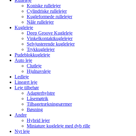
Rulleleje
Koniske rullelejer
Cylindriske rullelejer
Kugleformede rullelejer
Nåle rullelejer
Kugleleje
Deep Groove Kugleleje
Vinkelkontaktkuglelejer
Selvjusterende kuglelejer
Trykkuglelejer
Pudeblokkugleleje
Auto leje
Clutleje
Hjulnavsleje
Ledleje
Lineært leje
Leje tilbehør
Adapterhylstre
Låsemøtrik
Tilbagetrækningsærmer
Bøsning
Andre
Hybrid lejer
Miniature kugleleje med dyb rille
Nyt leje