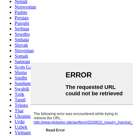
Nepali
Norwegian
Pashto
Persian
Punjabi
Serbian
Sesotho
Sinhala
Slovak
Slovenian
Somali
Samoan
Scots Gaelic
Shona
Sindhi
Sundanese
Swahili
Tajik
Tamil
Telugu
Thai
Ukrainian
Urdu
Uzbek
Vietnamese