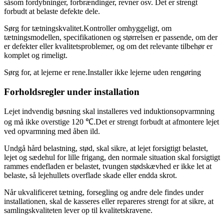
såsom fordybninger, forbrændinger, revner osv. Det er strengt
forbudt at belaste defekte dele.
Sørg for tætningskvalitet.Kontroller omhyggeligt, om
tætningsmodellen, specifikationen og størrelsen er passende, om der
er defekter eller kvalitetsproblemer, og om det relevante tilbehør er
komplet og rimeligt.
Sørg for, at lejerne er rene.Installer ikke lejerne uden rengøring
Forholdsregler under installation
Lejet indvendig bøsning skal installeres ved induktionsopvarmning
og må ikke overstige 120 ℃.Det er strengt forbudt at afmontere lejet
ved opvarmning med åben ild.
Undgå hård belastning, stød, skal sikre, at lejet forsigtigt belastet,
lejet og sædehul for lille frigang, den normale situation skal forsigtigt
rammes endefladen er belastet, tvungen stødskævhed er ikke let at
belaste, så lejehullets overflade skade eller endda skrot.
Når ukvalificeret tætning, forsegling og andre dele findes under
installationen, skal de kasseres eller repareres strengt for at sikre, at
samlingskvaliteten lever op til kvalitetskravene.