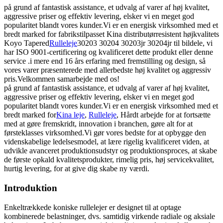
på grund af fantastisk assistance, et udvalg af varer af høj kvalitet,
aggressive priser og effektiv levering, elsker vi en meget god
popularitet blandt vores kunder.Vi er en energisk virksomhed med et
bredt marked for fabrikstilpasset Kina distributørresistent højkvalitets
Koyo Tapered
Rulleleje
30203 30204 30203jr 30204jr til bildele, vi
har ISO 9001-certificering og kvalificeret dette produkt eller denne
service .i mere end 16 års erfaring med fremstilling og design, så
vores varer præsenterede med allerbedste høj kvalitet og aggressiv
pris.Velkommen samarbejde med os!
på grund af fantastisk assistance, et udvalg af varer af høj kvalitet,
aggressive priser og effektiv levering, elsker vi en meget god
popularitet blandt vores kunder.Vi er en energisk virksomhed med et
bredt marked for
Kina leje
,
Rulleleje
, Hårdt arbejde for at fortsætte
med at gøre fremskridt, innovation i branchen, gøre alt for at
førsteklasses virksomhed.Vi gør vores bedste for at opbygge den
videnskabelige ledelsesmodel, at lære rigelig kvalificeret viden, at
udvikle avanceret produktionsudstyr og produktionsproces, at skabe
de første opkald kvalitetsprodukter, rimelig pris, høj servicekvalitet,
hurtig levering, for at give dig skabe ny værdi.
Introduktion
Enkeltrækkede koniske rullelejer er designet til at optage
kombinerede belastninger, dvs. samtidig virkende radiale og aksiale