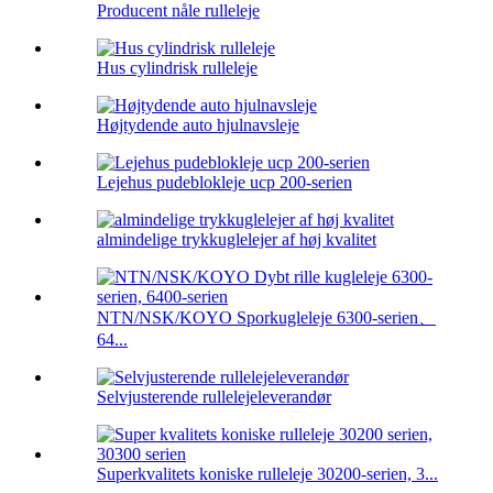
Producent nåle rulleleje
Hus cylindrisk rulleleje
Højtydende auto hjulnavsleje
Lejehus pudeblokleje ucp 200-serien
almindelige trykkuglelejer af høj kvalitet
NTN/NSK/KOYO Sporkugleleje 6300-serien、
64...
Selvjusterende rullelejeleverandør
Superkvalitets koniske rulleleje 30200-serien, 3...