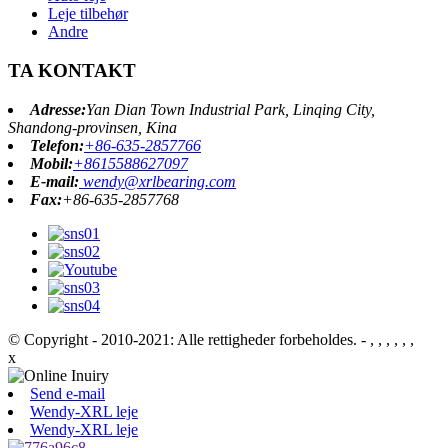
Leje tilbehør
Andre
TA KONTAKT
Adresse:
Yan Dian Town Industrial Park, Linqing City,
Shandong-provinsen, Kina
Telefon:
+86-635-2857766
Mobil:
+8615588627097
E-mail:
wendy@xrlbearing.com
Fax:
+86-635-2857768
© Copyright - 2010-2021: Alle rettigheder forbeholdes.
- , , , , , ,
x
Send e-mail
Wendy-XRL leje
Wendy-XRL leje