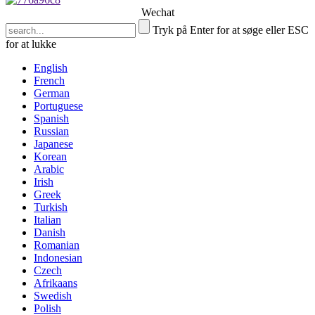
Wechat
Tryk på Enter for at søge eller ESC
for at lukke
English
French
German
Portuguese
Spanish
Russian
Japanese
Korean
Arabic
Irish
Greek
Turkish
Italian
Danish
Romanian
Indonesian
Czech
Afrikaans
Swedish
Polish