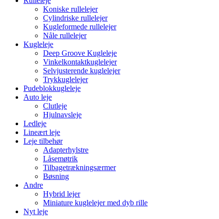
Rulleleje
Koniske rullelejer
Cylindriske rullelejer
Kugleformede rullelejer
Nåle rullelejer
Kugleleje
Deep Groove Kugleleje
Vinkelkontaktkuglelejer
Selvjusterende kuglelejer
Trykkuglelejer
Pudeblokkugleleje
Auto leje
Clutleje
Hjulnavsleje
Ledleje
Lineært leje
Leje tilbehør
Adapterhylstre
Låsemøtrik
Tilbagetrækningsærmer
Bøsning
Andre
Hybrid lejer
Miniature kuglelejer med dyb rille
Nyt leje