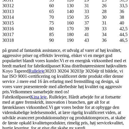
30312
60
130
31
26
33,5
30313
65
140
33
28
36
30314
70
150
35
30
38
30315
75
160
37
31
40
30316
80
170
39
33
42,5
30317
85
180
41
34
44,5
30318
90
190
43
36
46,5
på grund af fantastisk assistance, et udvalg af varer af høj kvalitet,
aggressive priser og effektiv levering, elsker vi en meget god
popularitet blandt vores kunder.Vi er en energisk virksomhed med et
bredt marked for fabrikstilpasset Kina distributørresistent højkvalitets
Koyo Tapered
Rulleleje
30203 30204 30203jr 30204jr til bildele, vi
har ISO 9001-certificering og kvalificeret dette produkt eller denne
service .i mere end 16 års erfaring med fremstilling og design, så
vores varer præsenterede med allerbedste høj kvalitet og aggressiv
pris.Velkommen samarbejde med os!
Fabrikstilpasset
Kina leje
, Rullelejer, Hårdt arbejde for at fortsætte
med at gøre fremskridt, innovation i branchen, gør alt for at
førsteklasses virksomhed.Vi gør vores bedste for at opbygge den
videnskabelige ledelsesmodel, at lære rigelig kvalificeret viden, at
udvikle avanceret produktionsudstyr og produktionsproces, at skabe
de første opkald kvalitetsprodukter, rimelig pris, høj servicekvalitet,
hurtig levering, for at give dig skabe ny værdi.