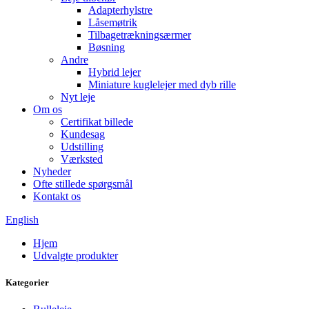
Adapterhylstre
Låsemøtrik
Tilbagetrækningsærmer
Bøsning
Andre
Hybrid lejer
Miniature kuglelejer med dyb rille
Nyt leje
Om os
Certifikat billede
Kundesag
Udstilling
Værksted
Nyheder
Ofte stillede spørgsmål
Kontakt os
English
Hjem
Udvalgte produkter
Kategorier