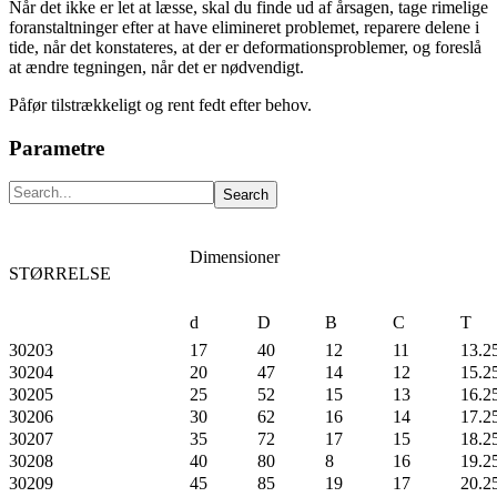
Når det ikke er let at læsse, skal du finde ud af årsagen, tage rimelige
foranstaltninger efter at have elimineret problemet, reparere delene i
tide, når det konstateres, at der er deformationsproblemer, og foreslå
at ændre tegningen, når det er nødvendigt.
Påfør tilstrækkeligt og rent fedt efter behov.
Parametre
Dimensioner
STØRRELSE
d
D
B
C
T
30203
17
40
12
11
13.2
30204
20
47
14
12
15.2
30205
25
52
15
13
16.2
30206
30
62
16
14
17.2
30207
35
72
17
15
18.2
30208
40
80
8
16
19.2
30209
45
85
19
17
20.2