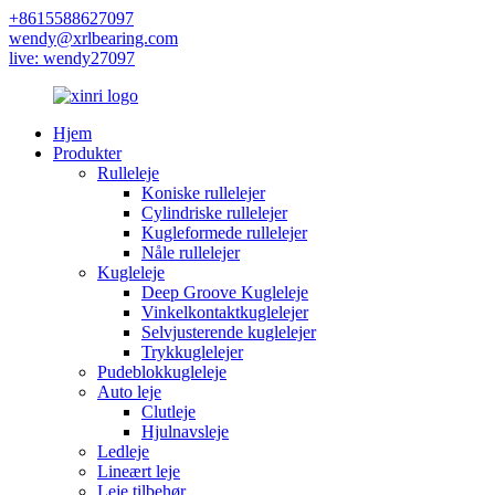
+8615588627097
wendy@xrlbearing.com
live: wendy27097
Hjem
Produkter
Rulleleje
Koniske rullelejer
Cylindriske rullelejer
Kugleformede rullelejer
Nåle rullelejer
Kugleleje
Deep Groove Kugleleje
Vinkelkontaktkuglelejer
Selvjusterende kuglelejer
Trykkuglelejer
Pudeblokkugleleje
Auto leje
Clutleje
Hjulnavsleje
Ledleje
Lineært leje
Leje tilbehør