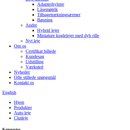
Adapterhylstre
Låsemøtrik
Tilbagetrækningsærmer
Bøsning
Andre
Hybrid lejer
Miniature kuglelejer med dyb rille
Nyt leje
Om os
Certifikat billede
Kundesag
Udstilling
Værksted
Nyheder
Ofte stillede spørgsmål
Kontakt os
English
Hjem
Produkter
Auto leje
Clutleje
Kategorier