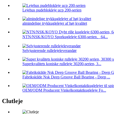
Lejehus pudeblokleje ucp 200-serien
almindelige trykkuglelejer af høj kvalitet
NTN/NSK/KOYO Sporkugleleje 6300-serien、64...
Selvjusterende rullelejeleverandør
Superkvalitets koniske rulleleje 30200-serien, 3...
Fabrikskilde Nsk Deep Groove Ball Bearing - Deep ...
OEM/ODM Producent Vinkelkontaktkugleleje Fo...
Clutleje