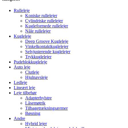
Rulleleje
Koniske rullelejer
Cylindriske rullelejer
Kugleformede rullelejer
Nåle rullelejer
Kugleleje
Deep Groove Kugleleje
Vinkelkontaktkuglelejer
Selvjusterende kuglelejer
Trykkuglelejer
Pudeblokkugleleje
Auto leje
Clutleje
Hjulnavsleje
Ledleje
Lineært leje
Leje tilbehør
Adapterhylstre
Låsemøtrik
Tilbagetrækningsærmer
Bøsning
Andre
Hybrid lejer