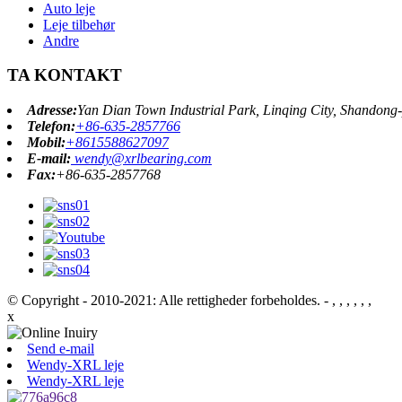
Auto leje
Leje tilbehør
Andre
TA KONTAKT
Adresse:
Yan Dian Town Industrial Park, Linqing City, Shandong-
Telefon:
+86-635-2857766
Mobil:
+8615588627097
E-mail:
wendy@xrlbearing.com
Fax:
+86-635-2857768
© Copyright - 2010-2021: Alle rettigheder forbeholdes.
- , , , , , ,
x
Send e-mail
Wendy-XRL leje
Wendy-XRL leje