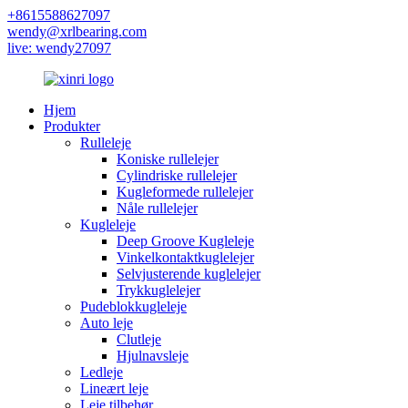
+8615588627097
wendy@xrlbearing.com
live: wendy27097
Hjem
Produkter
Rulleleje
Koniske rullelejer
Cylindriske rullelejer
Kugleformede rullelejer
Nåle rullelejer
Kugleleje
Deep Groove Kugleleje
Vinkelkontaktkuglelejer
Selvjusterende kuglelejer
Trykkuglelejer
Pudeblokkugleleje
Auto leje
Clutleje
Hjulnavsleje
Ledleje
Lineært leje
Leje tilbehør