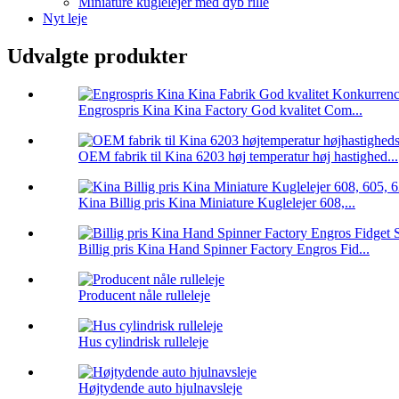
Miniature kuglelejer med dyb rille
Nyt leje
Udvalgte produkter
Engrospris Kina Kina Factory God kvalitet Com...
OEM fabrik til Kina 6203 høj temperatur høj hastighed...
Kina Billig pris Kina Miniature Kuglelejer 608,...
Billig pris Kina Hand Spinner Factory Engros Fid...
Producent nåle rulleleje
Hus cylindrisk rulleleje
Højtydende auto hjulnavsleje