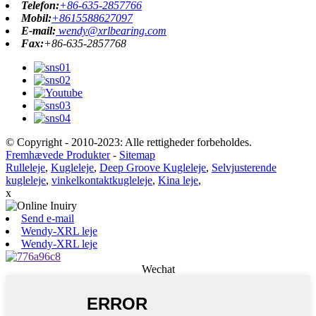
Telefon:
+86-635-2857766
Mobil:
+8615588627097
E-mail:
wendy@xrlbearing.com
Fax:
+86-635-2857768
© Copyright - 2010-2023: Alle rettigheder forbeholdes.
Fremhævede Produkter
-
Sitemap
Rulleleje
,
Kugleleje
,
Deep Groove Kugleleje
,
Selvjusterende
kugleleje
,
vinkelkontaktkugleleje
,
Kina leje
,
x
Send e-mail
Wendy-XRL leje
Wendy-XRL leje
Wechat