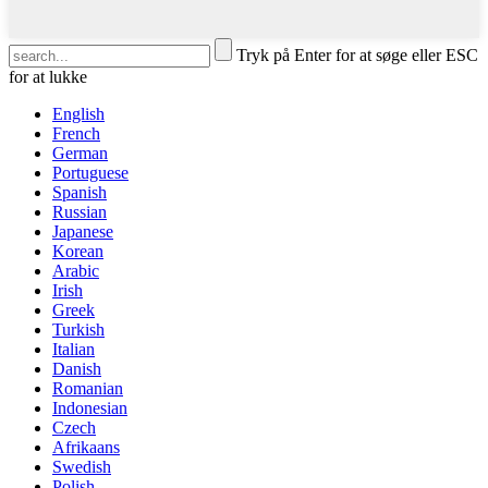
Tryk på Enter for at søge eller ESC
for at lukke
English
French
German
Portuguese
Spanish
Russian
Japanese
Korean
Arabic
Irish
Greek
Turkish
Italian
Danish
Romanian
Indonesian
Czech
Afrikaans
Swedish
Polish