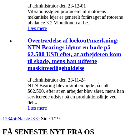
af administrator den 23-12-01
Vibrationsstøjen produceret af motorens
mekaniske lejer er generelt forårsaget af rotorens
ubalance.3.2 Vibrationen af ​​be...
Læs mere
Overtrædelse af lockout/mærkning:
NTN Bearings idømt en bøde på
62.500 USD efter, at arbejderen kom
til skade, mens han udførte
maskinvedligeholdelse
af administrator den 23-11-24
NTN Bearing blev idømt en bøde på i alt
$62.500, efter at en arbejder blev såret, mens han
servicerede udstyr på en produktionslinje ved
det...
Læs mere
1
2
3
4
5
6
Næste >
>>
Side 1/19
FÅ SENESTE NYT FRA OS