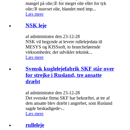
mangel på olie;② for meget olie eller for tyk
olie;③ snavset olie, blandet med imp...
Læs mere
NSK leje
af administrator den 23-12-28
NSK vil begynde at levere rullelejedata til
MESYS og KISSsoft, to brancheførende
virksomheder, der udvikler teknisk...
Læs mere
Svensk kuglelejefabrik SKF står over
for strejke i Rusland, tre ansatte
dræbt
af administrator den 23-12-28
Det svenske firma SKF har bekræftet, at tre af
dets ansatte blev dræbt i angrebet, som Rusland
sagde beskadigede ̶...
Læs mere
rulleleje