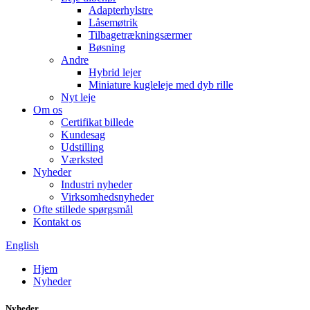
Adapterhylstre
Låsemøtrik
Tilbagetrækningsærmer
Bøsning
Andre
Hybrid lejer
Miniature kugleleje med dyb rille
Nyt leje
Om os
Certifikat billede
Kundesag
Udstilling
Værksted
Nyheder
Industri nyheder
Virksomhedsnyheder
Ofte stillede spørgsmål
Kontakt os
English
Hjem
Nyheder
Nyheder