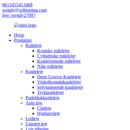
8613455413408
wendy@xrlbearing.com
live: wendy27097
Hjem
Produkter
Rulleleje
Koniske rullelejer
Cylindriske rullelejer
Kugleformede rullelejer
Nåle rullelejer
Kugleleje
Deep Groove Kugleleje
Vinkelkontaktkuglelejer
Selvjusterende kuglelejer
Trykkuglelejer
Pudeblokkugleleje
Auto leje
Clutleje
Hjulnavsleje
Ledleje
Lineært leje
Leje tilbehør