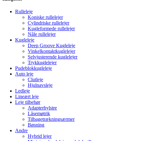
Rulleleje
Koniske rullelejer
Cylindriske rullelejer
Kugleformede rullelejer
Nåle rullelejer
Kugleleje
Deep Groove Kugleleje
Vinkelkontaktkuglelejer
Selvjusterende kuglelejer
Trykkuglelejer
Pudeblokkugleleje
Auto leje
Clutleje
Hjulnavsleje
Ledleje
Lineært leje
Leje tilbehør
Adapterhylstre
Låsemøtrik
Tilbagetrækningsærmer
Bøsning
Andre
Hybrid lejer