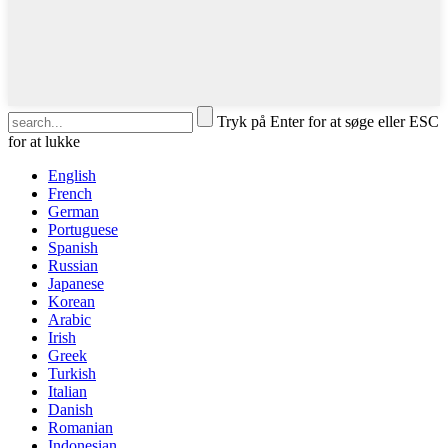
Tryk på Enter for at søge eller ESC
for at lukke
English
French
German
Portuguese
Spanish
Russian
Japanese
Korean
Arabic
Irish
Greek
Turkish
Italian
Danish
Romanian
Indonesian