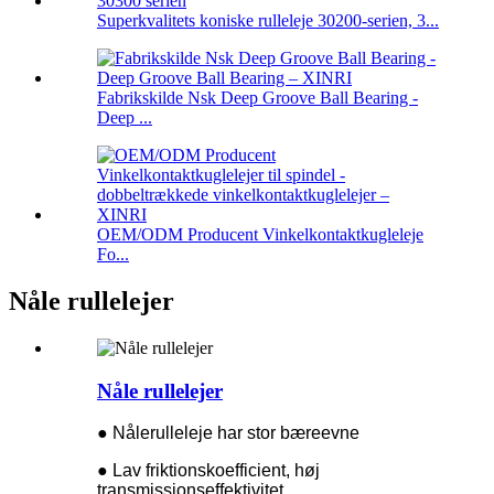
Superkvalitets koniske rulleleje 30200-serien, 3...
Fabrikskilde Nsk Deep Groove Ball Bearing -
Deep ...
OEM/ODM Producent Vinkelkontaktkugleleje
Fo...
Nåle rullelejer
Nåle rullelejer
● Nålerulleleje har stor bæreevne
● Lav friktionskoefficient, høj
transmissionseffektivitet