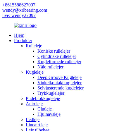
+8615588627097
wendy@xrlbearing.com
live: wendy27097
Hjem
Produkter
Rulleleje
Koniske rullelejer
Cylindriske rullelejer
Kugleformede rullelejer
Nåle rullelejer
Kugleleje
Deep Groove Kugleleje
Vinkelkontaktkuglelejer
Selvjusterende kuglelejer
Trykkuglelejer
Pudeblokkugleleje
Auto leje
Clutleje
Hjulnavsleje
Ledleje
Lineært leje
Leje tilbehør