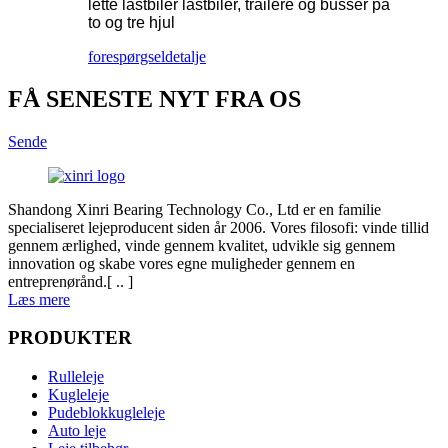
lette lastbiler lastbiler, trailere og busser på
to og tre hjul
forespørgsel
detalje
FÅ SENESTE NYT FRA OS
Sende
Shandong Xinri Bearing Technology Co., Ltd er en familie
specialiseret lejeproducent siden år 2006. Vores filosofi: vinde tillid
gennem ærlighed, vinde gennem kvalitet, udvikle sig gennem
innovation og skabe vores egne muligheder gennem en
entreprenørånd.[ .. ]
Læs mere
PRODUKTER
Rulleleje
Kugleleje
Pudeblokkugleleje
Auto leje