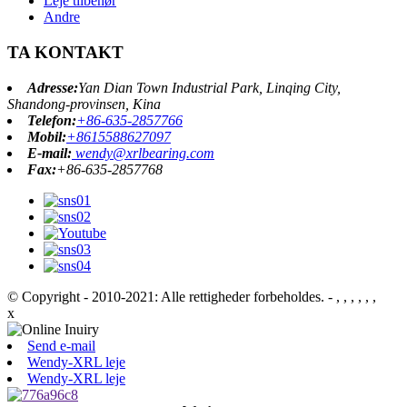
Leje tilbehør
Andre
TA KONTAKT
Adresse:
Yan Dian Town Industrial Park, Linqing City,
Shandong-provinsen, Kina
Telefon:
+86-635-2857766
Mobil:
+8615588627097
E-mail:
wendy@xrlbearing.com
Fax:
+86-635-2857768
© Copyright - 2010-2021: Alle rettigheder forbeholdes.
- , , , , , ,
x
Send e-mail
Wendy-XRL leje
Wendy-XRL leje