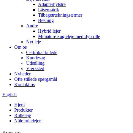
Adapterhylstre
Låsemøtrik
Tilbagetrækningsærmer
Bøsning
Andre
Hybrid lejer
Miniature kugleleje med dyb rille
Nyt leje
Om os
Certifikat billede
Kundesag
Udstilling
Værksted
Nyheder
Ofte stillede spørgsmål
Kontakt os
English
Hjem
Produkter
Rulleleje
Nåle rullelejer
Kategorier