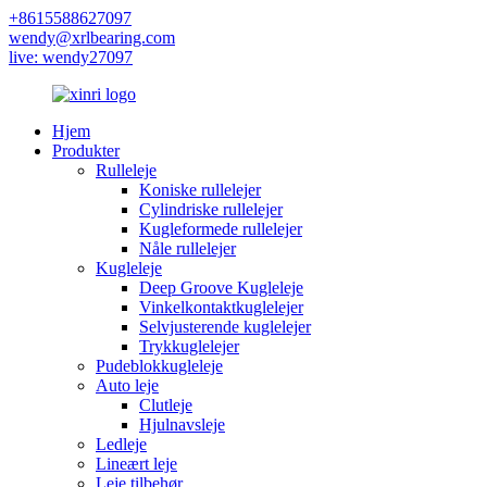
+8615588627097
wendy@xrlbearing.com
live: wendy27097
Hjem
Produkter
Rulleleje
Koniske rullelejer
Cylindriske rullelejer
Kugleformede rullelejer
Nåle rullelejer
Kugleleje
Deep Groove Kugleleje
Vinkelkontaktkuglelejer
Selvjusterende kuglelejer
Trykkuglelejer
Pudeblokkugleleje
Auto leje
Clutleje
Hjulnavsleje
Ledleje
Lineært leje
Leje tilbehør