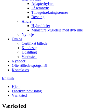
Adapterhylstre
Låsemøtrik
Tilbagetrækningsærmer
Bøsning
Andre
Hybrid lejer
Miniature kugleleje med dyb rille
Nyt leje
Om os
Certifikat billede
Kundesag
Udstilling
Værksted
Nyheder
Ofte stillede spørgsmål
Kontakt os
English
Hjem
Fabriksrundvisning
Værksted
Værksted