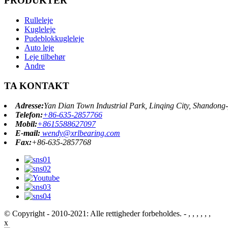
PRODUKTER
Rulleleje
Kugleleje
Pudeblokkugleleje
Auto leje
Leje tilbehør
Andre
TA KONTAKT
Adresse:
Yan Dian Town Industrial Park, Linqing City, Shandong-
Telefon:
+86-635-2857766
Mobil:
+8615588627097
E-mail:
wendy@xrlbearing.com
Fax:
+86-635-2857768
© Copyright - 2010-2021: Alle rettigheder forbeholdes.
- , , , , , ,
x