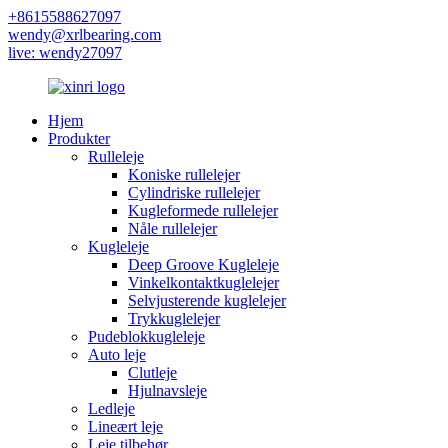
+8615588627097
wendy@xrlbearing.com
live: wendy27097
Hjem
Produkter
Rulleleje
Koniske rullelejer
Cylindriske rullelejer
Kugleformede rullelejer
Nåle rullelejer
Kugleleje
Deep Groove Kugleleje
Vinkelkontaktkuglelejer
Selvjusterende kuglelejer
Trykkuglelejer
Pudeblokkugleleje
Auto leje
Clutleje
Hjulnavsleje
Ledleje
Lineært leje
Leje tilbehør