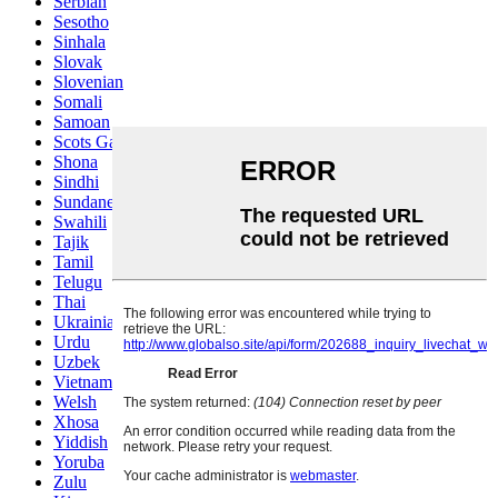
Serbian
Sesotho
Sinhala
Slovak
Slovenian
Somali
Samoan
Scots Gaelic
Shona
Sindhi
Sundanese
Swahili
Tajik
Tamil
Telugu
Thai
Ukrainian
Urdu
Uzbek
Vietnamese
Welsh
Xhosa
Yiddish
Yoruba
Zulu