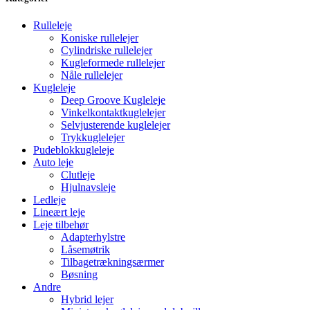
Rulleleje
Koniske rullelejer
Cylindriske rullelejer
Kugleformede rullelejer
Nåle rullelejer
Kugleleje
Deep Groove Kugleleje
Vinkelkontaktkuglelejer
Selvjusterende kuglelejer
Trykkuglelejer
Pudeblokkugleleje
Auto leje
Clutleje
Hjulnavsleje
Ledleje
Lineært leje
Leje tilbehør
Adapterhylstre
Låsemøtrik
Tilbagetrækningsærmer
Bøsning
Andre
Hybrid lejer