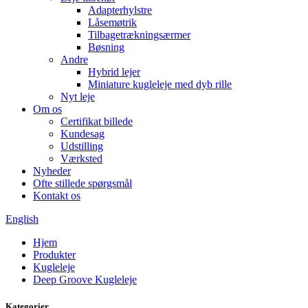
Adapterhylstre
Låsemøtrik
Tilbagetrækningsærmer
Bøsning
Andre
Hybrid lejer
Miniature kugleleje med dyb rille
Nyt leje
Om os
Certifikat billede
Kundesag
Udstilling
Værksted
Nyheder
Ofte stillede spørgsmål
Kontakt os
English
Hjem
Produkter
Kugleleje
Deep Groove Kugleleje
Kategorier