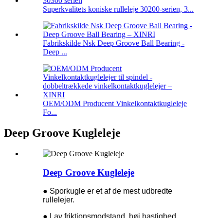
Superkvalitets koniske rulleleje 30200-serien, 3...
Fabrikskilde Nsk Deep Groove Ball Bearing -
Deep ...
OEM/ODM Producent Vinkelkontaktkugleleje
Fo...
Deep Groove Kugleleje
Deep Groove Kugleleje
● Sporkugle er et af de mest udbredte
rullelejer.
● Lav friktionsmodstand, høj hastighed.