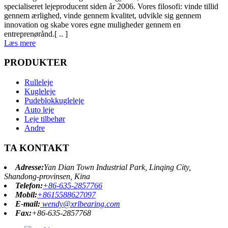
specialiseret lejeproducent siden år 2006. Vores filosofi: vinde tillid
gennem ærlighed, vinde gennem kvalitet, udvikle sig gennem
innovation og skabe vores egne muligheder gennem en
entreprenørånd.[ .. ]
Læs mere
PRODUKTER
Rulleleje
Kugleleje
Pudeblokkugleleje
Auto leje
Leje tilbehør
Andre
TA KONTAKT
Adresse:
Yan Dian Town Industrial Park, Linqing City,
Shandong-provinsen, Kina
Telefon:
+86-635-2857766
Mobil:
+8615588627097
E-mail:
wendy@xrlbearing.com
Fax:
+86-635-2857768