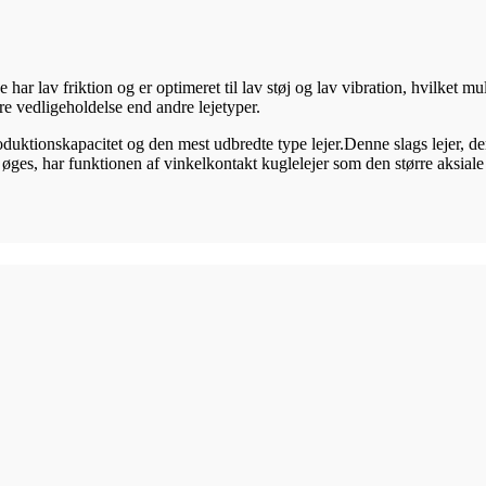
 har lav friktion og er optimeret til lav støj og lav vibration, hvilket m
e vedligeholdelse end andre lejetyper.
 produktionskapacitet og den mest udbredte type lejer.Denne slags lejer, d
øges, har funktionen af ​​vinkelkontakt kuglelejer som den større aksial