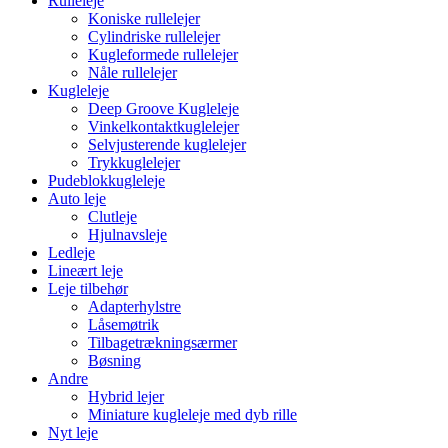
Rulleleje
Koniske rullelejer
Cylindriske rullelejer
Kugleformede rullelejer
Nåle rullelejer
Kugleleje
Deep Groove Kugleleje
Vinkelkontaktkuglelejer
Selvjusterende kuglelejer
Trykkuglelejer
Pudeblokkugleleje
Auto leje
Clutleje
Hjulnavsleje
Ledleje
Lineært leje
Leje tilbehør
Adapterhylstre
Låsemøtrik
Tilbagetrækningsærmer
Bøsning
Andre
Hybrid lejer
Miniature kugleleje med dyb rille
Nyt leje