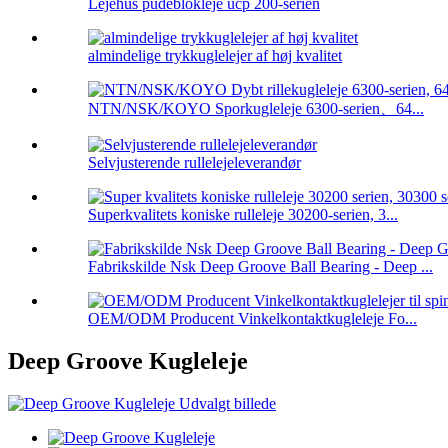
Lejehus pudeblokleje ucp 200-serien
almindelige trykkuglelejer af høj kvalitet
NTN/NSK/KOYO Sporkugleleje 6300-serien、64...
Selvjusterende rullelejeleverandør
Superkvalitets koniske rulleleje 30200-serien, 3...
Fabrikskilde Nsk Deep Groove Ball Bearing - Deep ...
OEM/ODM Producent Vinkelkontaktkugleleje Fo...
Deep Groove Kugleleje