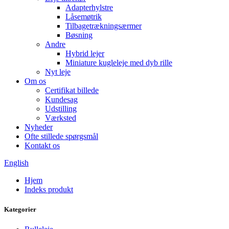
Adapterhylstre
Låsemøtrik
Tilbagetrækningsærmer
Bøsning
Andre
Hybrid lejer
Miniature kugleleje med dyb rille
Nyt leje
Om os
Certifikat billede
Kundesag
Udstilling
Værksted
Nyheder
Ofte stillede spørgsmål
Kontakt os
English
Hjem
Indeks produkt
Kategorier