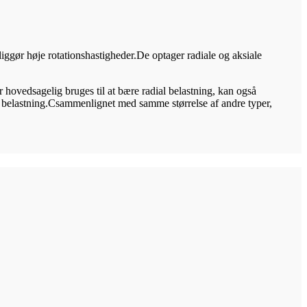
uliggør høje rotationshastigheder.De optager radiale og aksiale
er hovedsagelig bruges til at bære radial belastning, kan også
e belastning.C
sammenlignet med samme størrelse af andre typer,