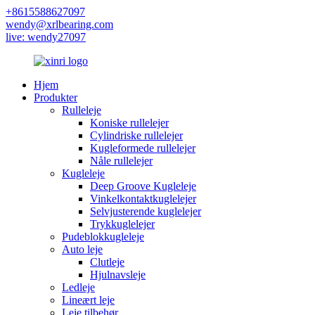
+8615588627097
wendy@xrlbearing.com
live: wendy27097
Hjem
Produkter
Rulleleje
Koniske rullelejer
Cylindriske rullelejer
Kugleformede rullelejer
Nåle rullelejer
Kugleleje
Deep Groove Kugleleje
Vinkelkontaktkuglelejer
Selvjusterende kuglelejer
Trykkuglelejer
Pudeblokkugleleje
Auto leje
Clutleje
Hjulnavsleje
Ledleje
Lineært leje
Leje tilbehør