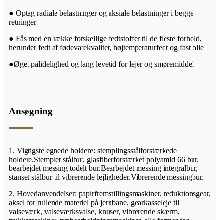
● Optag radiale belastninger og aksiale belastninger i begge
retninger
● Fås med en række forskellige fedtstoffer til de fleste forhold,
herunder fedt af fødevarekvalitet, højtemperaturfedt og fast olie
●Øget pålidelighed og lang levetid for lejer og smøremiddel
Ansøgning
1. Vigtigste egnede holdere: stemplingsstålforstærkede
holdere.Stemplet stålbur, glasfiberforstærket polyamid 66 bur,
bearbejdet messing todelt bur.Bearbejdet messing integralbur,
stanset stålbur til vibrerende lejligheder.Vibrerende messingbur.
2. Hovedanvendelser: papirfremstillingsmaskiner, reduktionsgear,
aksel for rullende materiel på jernbane, gearkasseleje til
valseværk, valseværksvalse, knuser, vibrerende skærm,