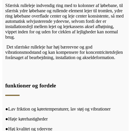
Sfærisk rulleleje indvendig ring med to kolonner af løbebane, til
sfærisk ydre løbebane og rullende element lejer til tromlen, ydre
ring løbebane overflade center og leje center konsistente, så med
automatisk selvjusterende ydeevne, selvom fordi der er
installationsfejl mellem lejet og lejekassens aksel afbøjning,
vippet inden for og uden for cirklen af ​​lejligheder kan normal
brug.
Det sfæriske rulleleje har høj bæreevne og god
vibrationsmodstand og kan kompensere for koncentricitetsfejlen
forårsaget af bearbejdning, installation og akseldeformation.
funktioner og fordele
●Lav friktion og køretemperaturer, lav støj og vibrationer
●Høje kørehastigheder
●Høj kvalitet og ydeevne