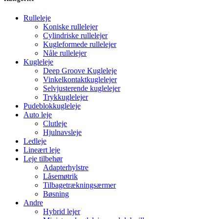
Rulleleje
Koniske rullelejer
Cylindriske rullelejer
Kugleformede rullelejer
Nåle rullelejer
Kugleleje
Deep Groove Kugleleje
Vinkelkontaktkuglelejer
Selvjusterende kuglelejer
Trykkuglelejer
Pudeblokkugleleje
Auto leje
Clutleje
Hjulnavsleje
Ledleje
Lineært leje
Leje tilbehør
Adapterhylstre
Låsemøtrik
Tilbagetrækningsærmer
Bøsning
Andre
Hybrid lejer