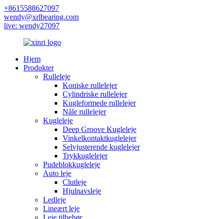
+8615588627097
wendy@xrlbearing.com
live: wendy27097
Hjem
Produkter
Rulleleje
Koniske rullelejer
Cylindriske rullelejer
Kugleformede rullelejer
Nåle rullelejer
Kugleleje
Deep Groove Kugleleje
Vinkelkontaktkuglelejer
Selvjusterende kuglelejer
Trykkuglelejer
Pudeblokkugleleje
Auto leje
Clutleje
Hjulnavsleje
Ledleje
Lineært leje
Leje tilbehør