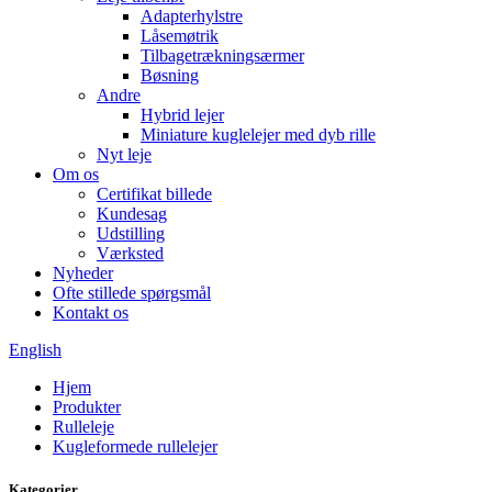
Adapterhylstre
Låsemøtrik
Tilbagetrækningsærmer
Bøsning
Andre
Hybrid lejer
Miniature kuglelejer med dyb rille
Nyt leje
Om os
Certifikat billede
Kundesag
Udstilling
Værksted
Nyheder
Ofte stillede spørgsmål
Kontakt os
English
Hjem
Produkter
Rulleleje
Kugleformede rullelejer
Kategorier