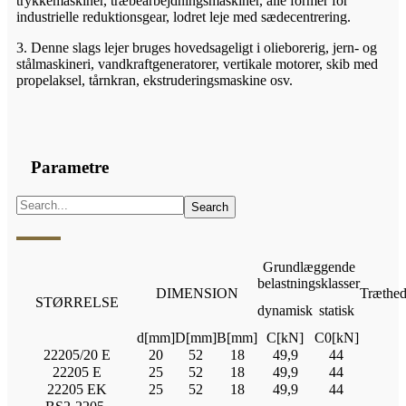
trykkemaskiner, træbearbejdningsmaskiner, alle former for
industrielle reduktionsgear, lodret leje med sædecentrering.
3. Denne slags lejer bruges hovedsageligt i olieborerig, jern- og
stålmaskineri, vandkraftgeneratorer, vertikale motorer, skib med
propelaksel, tårnkran, ekstruderingsmaskine osv.
Parametre
Grundlæggende
belastningsklasser
DIMENSION
Træthed
STØRRELSE
dynamisk
statisk
d[mm]
D[mm]
B[mm]
C[kN]
C0[kN]
22205/20 E
20
52
18
49,9
44
22205 E
25
52
18
49,9
44
22205 EK
25
52
18
49,9
44