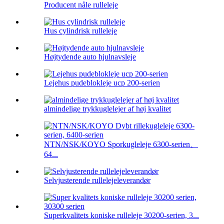
Producent nåle rulleleje
Hus cylindrisk rulleleje
Højtydende auto hjulnavsleje
Lejehus pudeblokleje ucp 200-serien
almindelige trykkuglelejer af høj kvalitet
NTN/NSK/KOYO Sporkugleleje 6300-serien、
64...
Selvjusterende rullelejeleverandør
Superkvalitets koniske rulleleje 30200-serien, 3...