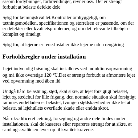
såsom fordybninger, forbrændinger, revner osv. Det er strengt
forbudt at belaste defekte dele.
Sørg for tætningskvalitet.Kontroller omhyggeligt, om
tætningsmodellen, specifikationen og størrelsen er passende, om der
er defekter eller kvalitetsproblemer, og om det relevante tilbehør er
komplet og rimeligt.
Sørg for, at lejerne er rene.Installer ikke lejerne uden rengøring
Forholdsregler under installation
Lejet indvendig bøsning skal installeres ved induktionsopvarmning
og må ikke overstige 120 ℃.Det er strengt forbudt at afmontere lejet
ved opvarmning med åben ild.
Undgå hård belastning, stød, skal sikre, at lejet forsigtigt belastet,
lejet og sædehul for lille frigang, den normale situation skal forsigtigt
rammes endefladen er belastet, tvungen stødskævhed er ikke let at
belaste, så lejehullets overflade skade eller endda skrot.
Når ukvalificeret tætning, forsegling og andre dele findes under
installationen, skal de kasseres eller repareres strengt for at sikre, at
samlingskvaliteten lever op til kvalitetskravene.