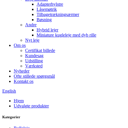
Adapterhylstre
Låsemøtrik
Tilbagetrækningsærmer
Bøsning
Andre
Hybrid lejer
Miniature kugleleje med dyb rille
Nyt leje
Om os
Certifikat billede
Kundesag
Udstilling
Værksted
Nyheder
Ofte stillede spørgsmål
Kontakt os
English
Hjem
Udvalgte produkter
Kategorier