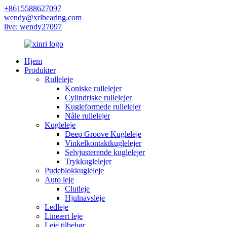
+8615588627097
wendy@xrlbearing.com
live: wendy27097
Hjem
Produkter
Rulleleje
Koniske rullelejer
Cylindriske rullelejer
Kugleformede rullelejer
Nåle rullelejer
Kugleleje
Deep Groove Kugleleje
Vinkelkontaktkuglelejer
Selvjusterende kuglelejer
Trykkuglelejer
Pudeblokkugleleje
Auto leje
Clutleje
Hjulnavsleje
Ledleje
Lineært leje
Leje tilbehør