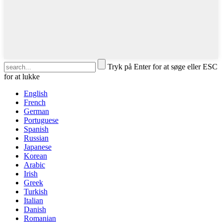
Tryk på Enter for at søge eller ESC
for at lukke
English
French
German
Portuguese
Spanish
Russian
Japanese
Korean
Arabic
Irish
Greek
Turkish
Italian
Danish
Romanian