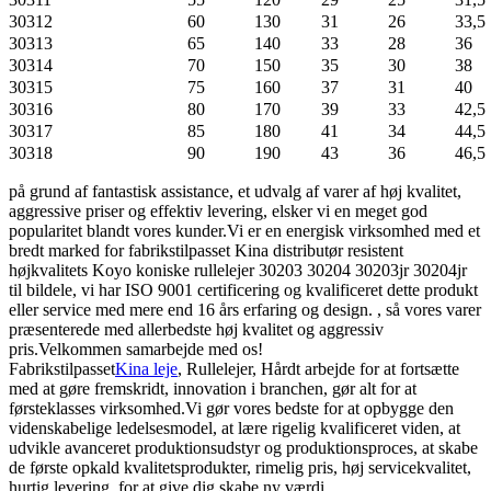
30312
60
130
31
26
33,5
30313
65
140
33
28
36
30314
70
150
35
30
38
30315
75
160
37
31
40
30316
80
170
39
33
42,5
30317
85
180
41
34
44,5
30318
90
190
43
36
46,5
på grund af fantastisk assistance, et udvalg af varer af høj kvalitet,
aggressive priser og effektiv levering, elsker vi en meget god
popularitet blandt vores kunder.Vi er en energisk virksomhed med et
bredt marked for fabrikstilpasset Kina distributør resistent
højkvalitets Koyo koniske rullelejer 30203 30204 30203jr 30204jr
til bildele, vi har ISO 9001 certificering og kvalificeret dette produkt
eller service med mere end 16 års erfaring og design. , så vores varer
præsenterede med allerbedste høj kvalitet og aggressiv
pris.Velkommen samarbejde med os!
Fabrikstilpasset
Kina leje
, Rullelejer, Hårdt arbejde for at fortsætte
med at gøre fremskridt, innovation i branchen, gør alt for at
førsteklasses virksomhed.Vi gør vores bedste for at opbygge den
videnskabelige ledelsesmodel, at lære rigelig kvalificeret viden, at
udvikle avanceret produktionsudstyr og produktionsproces, at skabe
de første opkald kvalitetsprodukter, rimelig pris, høj servicekvalitet,
hurtig levering, for at give dig skabe ny værdi.