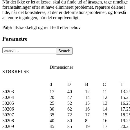
Når det ikke er let at læsse, skal du finde ud af årsagen, tage rimelige
foranstaltninger efter at have elimineret problemet, reparere delene i
tide, når det konstateres, at der er deformationsproblemer, og foreslå
at ændre tegningen, når det er nødvendigt.
Påfør tilstrækkeligt og rent fedt efter behov.
Parametre
Dimensioner
STØRRELSE
d
D
B
C
T
30203
17
40
12
11
13.2
30204
20
47
14
12
15.2
30205
25
52
15
13
16.2
30206
30
62
16
14
17.2
30207
35
72
17
15
18.2
30208
40
80
8
16
19.2
30209
45
85
19
17
20.2