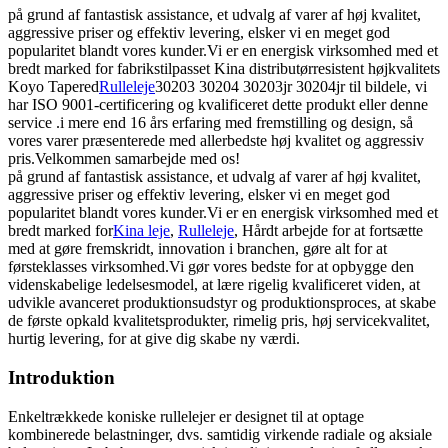
på grund af fantastisk assistance, et udvalg af varer af høj kvalitet,
aggressive priser og effektiv levering, elsker vi en meget god
popularitet blandt vores kunder.Vi er en energisk virksomhed med et
bredt marked for fabrikstilpasset Kina distributørresistent højkvalitets
Koyo Tapered
Rulleleje
30203 30204 30203jr 30204jr til bildele, vi
har ISO 9001-certificering og kvalificeret dette produkt eller denne
service .i mere end 16 års erfaring med fremstilling og design, så
vores varer præsenterede med allerbedste høj kvalitet og aggressiv
pris.Velkommen samarbejde med os!
på grund af fantastisk assistance, et udvalg af varer af høj kvalitet,
aggressive priser og effektiv levering, elsker vi en meget god
popularitet blandt vores kunder.Vi er en energisk virksomhed med et
bredt marked for
Kina leje
,
Rulleleje
, Hårdt arbejde for at fortsætte
med at gøre fremskridt, innovation i branchen, gøre alt for at
førsteklasses virksomhed.Vi gør vores bedste for at opbygge den
videnskabelige ledelsesmodel, at lære rigelig kvalificeret viden, at
udvikle avanceret produktionsudstyr og produktionsproces, at skabe
de første opkald kvalitetsprodukter, rimelig pris, høj servicekvalitet,
hurtig levering, for at give dig skabe ny værdi.
Introduktion
Enkeltrækkede koniske rullelejer er designet til at optage
kombinerede belastninger, dvs. samtidig virkende radiale og aksiale