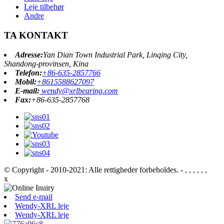
Leje tilbehør
Andre
TA KONTAKT
Adresse:
Yan Dian Town Industrial Park, Linqing City,
Shandong-provinsen, Kina
Telefon:
+86-635-2857766
Mobil:
+8615588627097
E-mail:
wendy@xrlbearing.com
Fax:
+86-635-2857768
© Copyright - 2010-2021: Alle rettigheder forbeholdes.
- , , , , , ,
x
Send e-mail
Wendy-XRL leje
Wendy-XRL leje