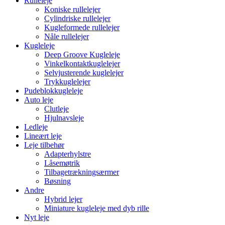
Rulleleje
Koniske rullelejer
Cylindriske rullelejer
Kugleformede rullelejer
Nåle rullelejer
Kugleleje
Deep Groove Kugleleje
Vinkelkontaktkuglelejer
Selvjusterende kuglelejer
Trykkuglelejer
Pudeblokkugleleje
Auto leje
Clutleje
Hjulnavsleje
Ledleje
Lineært leje
Leje tilbehør
Adapterhylstre
Låsemøtrik
Tilbagetrækningsærmer
Bøsning
Andre
Hybrid lejer
Miniature kugleleje med dyb rille
Nyt leje