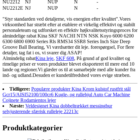
NU2212
NJ
NUP
N
-
NU2212E
NJ
NUP
N
-
"Styr standarden ved detaljerne, vis energien efter kvalitet".Vores
virksomhed har stræbt efter at etablere et virkelig effektivt og stabilt
personaleteam og udforsket en effektiv højkvalitetsstyringsproces for
almindelige rabat Kina SKF NACHI NTN NSK Koyo 6000 6200
6300 6800 6900 Series Rls RMS34 SSR8 Series Inch Size Deep
Groove Ball Bearing, Vi værdsætter dit leje. forespørgsel, For flere
detaljer, tag fat i os, vi svarer dig ASAP!
Almindelig rabat
Kina leje
,
SKF 608
, På grund af god kvalitet og
rimelige priser er vores produkter blevet eksporteret til mere end 10
lande og regioner.Vi glæder os til at samarbejde med alle kunder fra
ind- og udland.Desuden er kundetilfredshed vores evige stræben.
Tidligere:
Populære produkter Kina Krom kulstof rustfrit stål
Gcr15/AISI52100/100cr6 Kugle- og rullehjul Auto Car Machine
Cojinete Rodamientos lejer
Næste:
Veldesignet Kina dobbeltrækket messingbur
selvjusterende sfærisk rulleleje 22213c
Produktkategorier