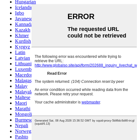
Hungarian
Icelandic
Igbo
Javanese
Kannada
Kazakh
Khmer
Kurdish
Kyrgyz
Latin
Latvian
Lithuanian
Luxembou..
Macedonian
Malagasy
Malay
Malayalam
Maltese
Maori
Marathi
Mongolian
Burmese
Nepali
Norwegian
Pashto