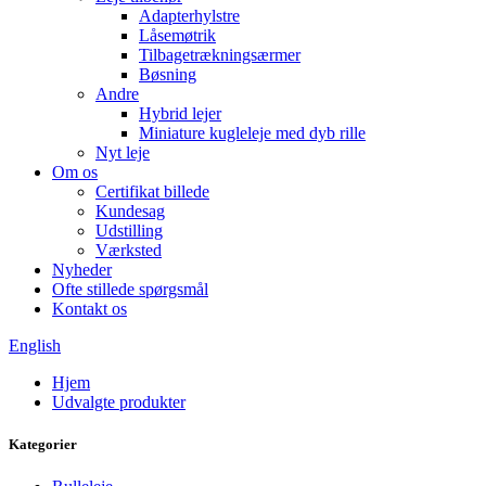
Adapterhylstre
Låsemøtrik
Tilbagetrækningsærmer
Bøsning
Andre
Hybrid lejer
Miniature kugleleje med dyb rille
Nyt leje
Om os
Certifikat billede
Kundesag
Udstilling
Værksted
Nyheder
Ofte stillede spørgsmål
Kontakt os
English
Hjem
Udvalgte produkter
Kategorier