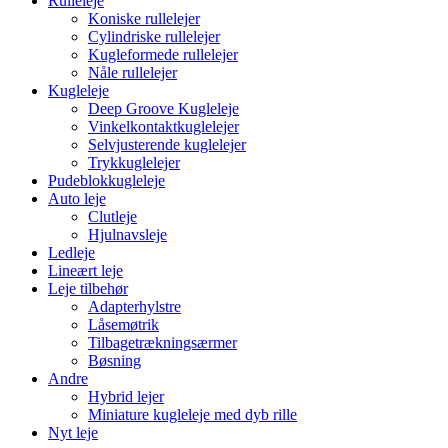
Rulleleje
Koniske rullelejer
Cylindriske rullelejer
Kugleformede rullelejer
Nåle rullelejer
Kugleleje
Deep Groove Kugleleje
Vinkelkontaktkuglelejer
Selvjusterende kuglelejer
Trykkuglelejer
Pudeblokkugleleje
Auto leje
Clutleje
Hjulnavsleje
Ledleje
Lineært leje
Leje tilbehør
Adapterhylstre
Låsemøtrik
Tilbagetrækningsærmer
Bøsning
Andre
Hybrid lejer
Miniature kugleleje med dyb rille
Nyt leje