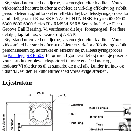
"Styr standarden ved detaljerne, vis energien efter kvalitet".Vores
virksomhed har stræbt efter at etablere et virkelig effektivt og stabilt
personaleteam og udforsket en effektiv højkvalitetsstyringsproces for
almindelige rabat Kina SKF NACHI NTN NSK Koyo 6000 6200
6300 6800 6900 Series Rls RMS34 SSR8 Series Inch Size Deep
Groove Ball Bearing, Vi værdsætter dit leje. forespørgsel, For flere
detaljer, tag fat i os, vi svarer dig ASAP!
"Styr standarden ved detaljerne, vis energien efter kvalitet".Vores
virksomhed har stræbt efter at etablere et virkelig effektivt og stabilt
personaleteam og udforsket en effektiv højkvalitetsstyringsproces
for
Kina leje
,
SKF 608
, På grund af god kvalitet og rimelige priser er
vores produkter blevet eksporteret til mere end 10 lande og
regioner.Vi glæder os til at samarbejde med alle kunder fra ind- og
udland.Desuden er kundetilfredshed vores evige stræben.
Lejestruktur