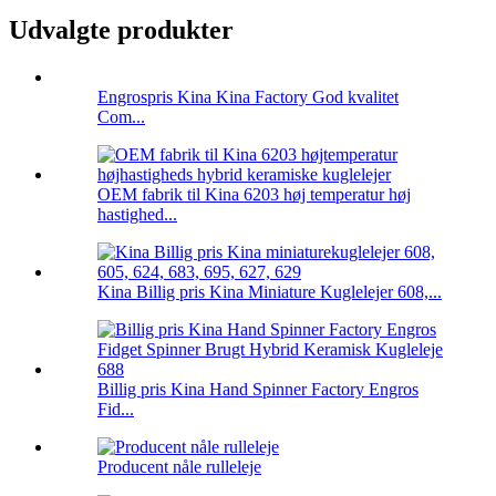
Udvalgte produkter
Engrospris Kina Kina Factory God kvalitet
Com...
OEM fabrik til Kina 6203 høj temperatur høj
hastighed...
Kina Billig pris Kina Miniature Kuglelejer 608,...
Billig pris Kina Hand Spinner Factory Engros
Fid...
Producent nåle rulleleje