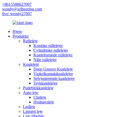
+8615588627097
wendy@xrlbearing.com
live: wendy27097
Hjem
Produkter
Rulleleje
Koniske rullelejer
Cylindriske rullelejer
Kugleformede rullelejer
Nåle rullelejer
Kugleleje
Deep Groove Kugleleje
Vinkelkontaktkuglelejer
Selvjusterende kuglelejer
Trykkuglelejer
Pudeblokkugleleje
Auto leje
Clutleje
Hjulnavsleje
Ledleje
Lineært leje
Leje tilbehør