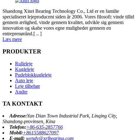
Shandong Xinri Bearing Technology Co., Ltd er en familie
specialiseret lejeproducent siden år 2006. Vores filosofi: vinde tillid
gennem ærlighed, vinde gennem kvalitet, udvikle sig gennem
innovation og skabe vores egne muligheder gennem en
entreprenørånd.[ .. ]
Læs mere
PRODUKTER
Rulleleje
Kugleleje
Pudeblokkugleleje
Auto leje
Leje tilbehør
Andre
TA KONTAKT
Adresse:
Yan Dian Town Industrial Park, Linqing City,
Shandong-provinsen, Kina
Telefon:
+86-635-2857766
Mobil:
+8615588627097
E-mail:
wendy@xrlbearing.com