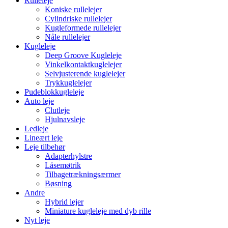
Rulleleje
Koniske rullelejer
Cylindriske rullelejer
Kugleformede rullelejer
Nåle rullelejer
Kugleleje
Deep Groove Kugleleje
Vinkelkontaktkuglelejer
Selvjusterende kuglelejer
Trykkuglelejer
Pudeblokkugleleje
Auto leje
Clutleje
Hjulnavsleje
Ledleje
Lineært leje
Leje tilbehør
Adapterhylstre
Låsemøtrik
Tilbagetrækningsærmer
Bøsning
Andre
Hybrid lejer
Miniature kugleleje med dyb rille
Nyt leje