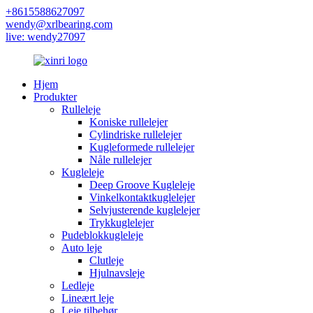
+8615588627097
wendy@xrlbearing.com
live: wendy27097
Hjem
Produkter
Rulleleje
Koniske rullelejer
Cylindriske rullelejer
Kugleformede rullelejer
Nåle rullelejer
Kugleleje
Deep Groove Kugleleje
Vinkelkontaktkuglelejer
Selvjusterende kuglelejer
Trykkuglelejer
Pudeblokkugleleje
Auto leje
Clutleje
Hjulnavsleje
Ledleje
Lineært leje
Leje tilbehør