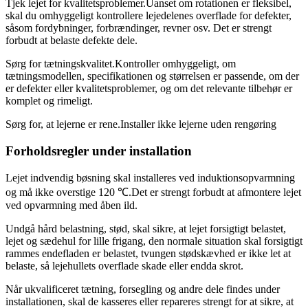
Tjek lejet for kvalitetsproblemer.Uanset om rotationen er fleksibel,
skal du omhyggeligt kontrollere lejedelenes overflade for defekter,
såsom fordybninger, forbrændinger, revner osv. Det er strengt
forbudt at belaste defekte dele.
Sørg for tætningskvalitet.Kontroller omhyggeligt, om
tætningsmodellen, specifikationen og størrelsen er passende, om der
er defekter eller kvalitetsproblemer, og om det relevante tilbehør er
komplet og rimeligt.
Sørg for, at lejerne er rene.Installer ikke lejerne uden rengøring
Forholdsregler under installation
Lejet indvendig bøsning skal installeres ved induktionsopvarmning
og må ikke overstige 120 ℃.Det er strengt forbudt at afmontere lejet
ved opvarmning med åben ild.
Undgå hård belastning, stød, skal sikre, at lejet forsigtigt belastet,
lejet og sædehul for lille frigang, den normale situation skal forsigtigt
rammes endefladen er belastet, tvungen stødskævhed er ikke let at
belaste, så lejehullets overflade skade eller endda skrot.
Når ukvalificeret tætning, forsegling og andre dele findes under
installationen, skal de kasseres eller repareres strengt for at sikre, at