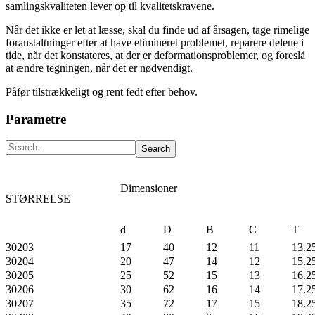
samlingskvaliteten lever op til kvalitetskravene.
Når det ikke er let at læsse, skal du finde ud af årsagen, tage rimelige
foranstaltninger efter at have elimineret problemet, reparere delene i
tide, når det konstateres, at der er deformationsproblemer, og foreslå
at ændre tegningen, når det er nødvendigt.
Påfør tilstrækkeligt og rent fedt efter behov.
Parametre
Dimensioner
STØRRELSE
d
D
B
C
T
30203
17
40
12
11
13.2
30204
20
47
14
12
15.2
30205
25
52
15
13
16.2
30206
30
62
16
14
17.2
30207
35
72
17
15
18.2