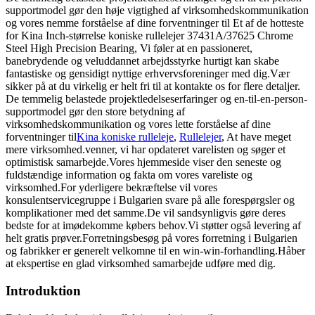
supportmodel gør den høje vigtighed af virksomhedskommunikation
og vores nemme forståelse af dine forventninger til Et af de hotteste
for Kina Inch-størrelse koniske rullelejer 37431A/37625 Chrome
Steel High Precision Bearing, Vi føler at en passioneret,
banebrydende og veluddannet arbejdsstyrke hurtigt kan skabe
fantastiske og gensidigt nyttige erhvervsforeninger med dig.Vær
sikker på at du virkelig er helt fri til at kontakte os for flere detaljer.
De temmelig belastede projektledelseserfaringer og en-til-en-person-
supportmodel gør den store betydning af
virksomhedskommunikation og vores lette forståelse af dine
forventninger til
Kina koniske rulleleje
,
Rullelejer
, At have meget
mere virksomhed.venner, vi har opdateret varelisten og søger et
optimistisk samarbejde.Vores hjemmeside viser den seneste og
fuldstændige information og fakta om vores vareliste og
virksomhed.For yderligere bekræftelse vil vores
konsulentservicegruppe i Bulgarien svare på alle forespørgsler og
komplikationer med det samme.De vil sandsynligvis gøre deres
bedste for at imødekomme købers behov.Vi støtter også levering af
helt gratis prøver.Forretningsbesøg på vores forretning i Bulgarien
og fabrikker er generelt velkomne til en win-win-forhandling.Håber
at ekspertise en glad virksomhed samarbejde udføre med dig.
Introduktion