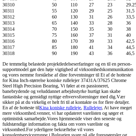
30310
50
110
27
23
29.2
30311
55
120
29
25
31,5
30312
60
130
31
26
33,5
30313
65
140
33
28
36
30314
70
150
35
30
38
30315
75
160
37
31
40
30316
80
170
39
33
42,5
30317
85
180
41
34
44,5
30318
90
190
43
36
46,5
De temmelig belastede projektledelseserfaringer og en til en person-
supportmodel gør den høje vigtighed af virksomhedskommunikation
og vores nemme forståelse af dine forventninger til Et af de hotteste
for Kina Inch-størrelse koniske rullelejer 37431A/37625 Chrome
Steel High Precision Bearing, Vi føler at en passioneret,
banebrydende og veluddannet arbejdsstyrke hurtigt kan skabe
fantastiske og gensidigt nyttige erhvervsforeninger med dig.Vær
sikker på at du virkelig er helt fri til at kontakte os for flere detaljer.
En af de hotteste til
Kina koniske rulleleje
,
Rullelejer
, At have meget
mere virksomhed.venner, vi har opdateret varelisten og søger et
optimistisk samarbejde.Vores hjemmeside viser den seneste og
fuldstændige information og fakta om vores vareliste og
virksomhed.For yderligere bekræftelse vil vores
konsulentservicegruppe i Bulgarien svare på alle forespørgsler og