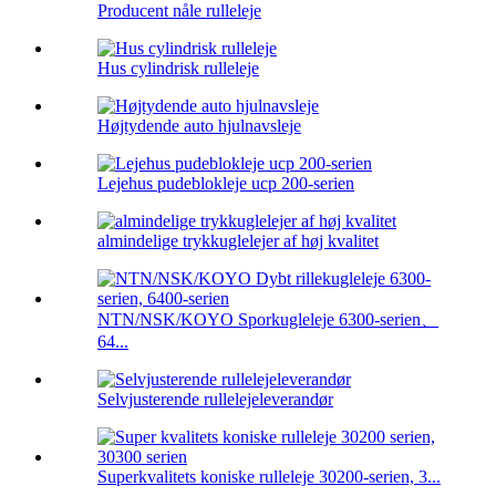
Producent nåle rulleleje
Hus cylindrisk rulleleje
Højtydende auto hjulnavsleje
Lejehus pudeblokleje ucp 200-serien
almindelige trykkuglelejer af høj kvalitet
NTN/NSK/KOYO Sporkugleleje 6300-serien、
64...
Selvjusterende rullelejeleverandør
Superkvalitets koniske rulleleje 30200-serien, 3...