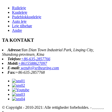
Rulleleje
Kugleleje
Pudeblokkugleleje
Auto leje
Leje tilbehør
Andre
TA KONTAKT
Adresse:
Yan Dian Town Industrial Park, Linqing City,
Shandong-provinsen, Kina
Telefon:
+86-635-2857766
Mobil:
+8615588627097
E-mail:
wendy@xrlbearing.com
Fax:
+86-635-2857768
© Copyright - 2010-2021: Alle rettigheder forbeholdes.
- , , , , , ,
x