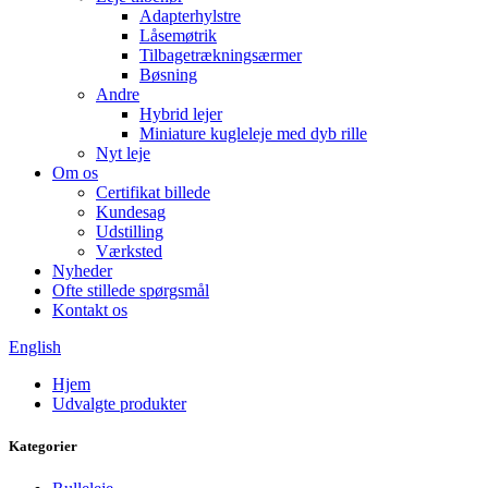
Adapterhylstre
Låsemøtrik
Tilbagetrækningsærmer
Bøsning
Andre
Hybrid lejer
Miniature kugleleje med dyb rille
Nyt leje
Om os
Certifikat billede
Kundesag
Udstilling
Værksted
Nyheder
Ofte stillede spørgsmål
Kontakt os
English
Hjem
Udvalgte produkter
Kategorier