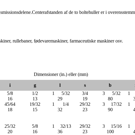
transmissionsdelene.Centerafstanden af ​​de to boltehuller er i overensste
iner, rullebaner, fødevaremaskiner, farmaceutiske maskiner osv.
Dimensioner (in.) eller (mm)
i
g
l
s
b
5/8
1/2
1
5/32
3/4
3
5/32
1
16
13
29
19
80
45/64
19/32
1
1/4
29/32
3
17/32
1
18
15
32
23
90
25/32
5/8
1
32/13
29/32
3
15/16
1
20
16
36
23
100