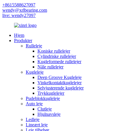
+8615588627097
wendy@xrlbearing.com
live: wendy27097
Hjem
Produkter
Rulleleje
Koniske rullelejer
Cylindriske rullelejer
Kugleformede rullelejer
Nåle rullelejer
Kugleleje
Deep Groove Kugleleje
Vinkelkontaktkuglelejer
Selvjusterende kuglelejer
Trykkuglelejer
Pudeblokkugleleje
Auto leje
Clutleje
Hjulnavsleje
Ledleje
Lineært leje
Leje tilbehør