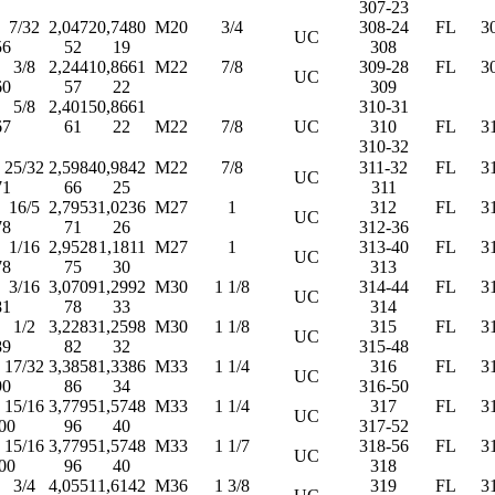
307-23
7/32
2,0472
0,7480
M20
3/4
308-24
FL
3
UC
56
52
19
308
3/8
2,2441
0,8661
M22
7/8
309-28
FL
3
UC
60
57
22
309
5/8
2,4015
0,8661
310-31
67
61
22
M22
7/8
UC
310
FL
3
310-32
25/32
2,5984
0,9842
M22
7/8
311-32
FL
3
UC
71
66
25
311
16/5
2,7953
1,0236
M27
1
312
FL
3
UC
78
71
26
312-36
1/16
2,9528
1,1811
M27
1
313-40
FL
3
UC
78
75
30
313
3/16
3,0709
1,2992
M30
1 1/8
314-44
FL
3
UC
81
78
33
314
1/2
3,2283
1,2598
M30
1 1/8
315
FL
3
UC
89
82
32
315-48
17/32
3,3858
1,3386
M33
1 1/4
316
FL
3
UC
90
86
34
316-50
15/16
3,7795
1,5748
M33
1 1/4
317
FL
3
UC
00
96
40
317-52
15/16
3,7795
1,5748
M33
1 1/7
318-56
FL
3
UC
00
96
40
318
3/4
4,0551
1,6142
M36
1 3/8
319
FL
3