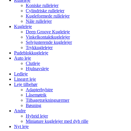
Rulleleje
Koniske rullelejer
Cylindriske rullelejer
Kugleformede rullelejer
Nåle rullelejer
Kugleleje
Deep Groove Kugleleje
Vinkelkontaktkuglelejer
Selvjusterende kuglelejer
Trykkuglelejer
Pudeblokkugleleje
Auto leje
Clutleje
Hjulnavsleje
Ledleje
Lineært leje
Leje tilbehør
Adapterhylstre
Låsemøtrik
Tilbagetrækningsærmer
Bøsning
Andre
Hybrid lejer
Miniature kuglelejer med dyb rille
Nyt leje