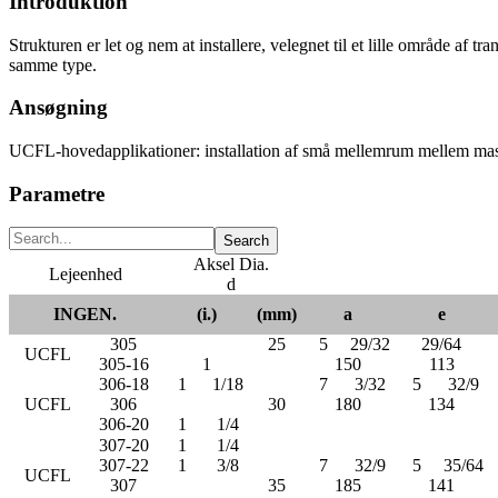
Introduktion
Strukturen er let og nem at installere, velegnet til et lille område af 
samme type.
Ansøgning
UCFL-hovedapplikationer: installation af små mellemrum mellem mask
Parametre
Aksel Dia.
Lejeenhed
d
INGEN.
(i.)
(mm)
a
e
305
25
5
29/32
29/64
UCFL
305-16
1
150
113
306-18
1
1/18
7
3/32
5
32/9
UCFL
306
30
180
134
306-20
1
1/4
307-20
1
1/4
307-22
1
3/8
7
32/9
5
35/64
UCFL
307
35
185
141