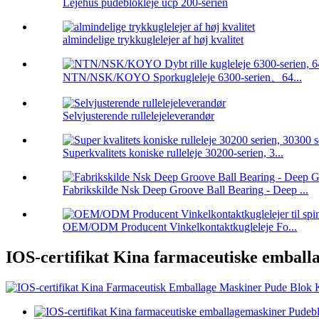
Lejehus pudeblokleje ucp 200-serien
almindelige trykkuglelejer af høj kvalitet
NTN/NSK/KOYO Sporkugleleje 6300-serien、64...
Selvjusterende rullelejeleverandør
Superkvalitets koniske rulleleje 30200-serien, 3...
Fabrikskilde Nsk Deep Groove Ball Bearing - Deep ...
OEM/ODM Producent Vinkelkontaktkugleleje Fo...
IOS-certifikat Kina farmaceutiske embal