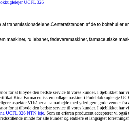
råde af transmissionsdelene.Centerafstanden af ​​de to boltehuller
em maskiner, rullebaner, fødevaremaskiner, farmaceutiske mask
r for at tilbyde den bedste service til vores kunder. I øjeblikket har vi
certifikat Kina Farmaceutisk emballagemaskineri Pudeblokkugleleje UCFL
derligere aspekter.Vi håber at samarbejde med yderligere gode venner fra a
r for at tilbyde den bedste service til vores kunder. I øjeblikket har vi
ina UCFL 326 NTN leje
, Som en erfaren producent accepterer vi også ti
redsstillende minde for alle kunder og etablere et langsigtet forretnin