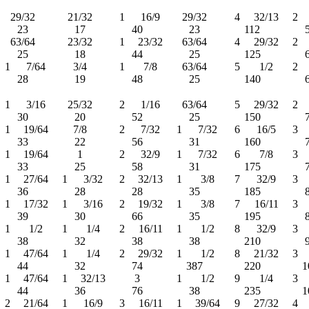
29/32
21/32
1
16/9
29/32
4
32/13
2
23
17
40
23
112
63/64
23/32
1
23/32
63/64
4
29/32
2
25
18
44
25
125
1
7/64
3/4
1
7/8
63/64
5
1/2
2
28
19
48
25
140
1
3/16
25/32
2
1/16
63/64
5
29/32
2
30
20
52
25
150
1
19/64
7/8
2
7/32
1
7/32
6
16/5
3
33
22
56
31
160
1
19/64
1
2
32/9
1
7/32
6
7/8
3
33
25
58
31
175
1
27/64
1
3/32
2
32/13
1
3/8
7
32/9
3
36
28
28
35
185
1
17/32
1
3/16
2
19/32
1
3/8
7
16/11
3
39
30
66
35
195
1
1/2
1
1/4
2
16/11
1
1/2
8
32/9
3
38
32
38
38
210
1
47/64
1
1/4
2
29/32
1
1/2
8
21/32
3
44
32
74
387
220
1
1
47/64
1
32/13
3
1
1/2
9
1/4
3
44
36
76
38
235
1
2
21/64
1
16/9
3
16/11
1
39/64
9
27/32
4