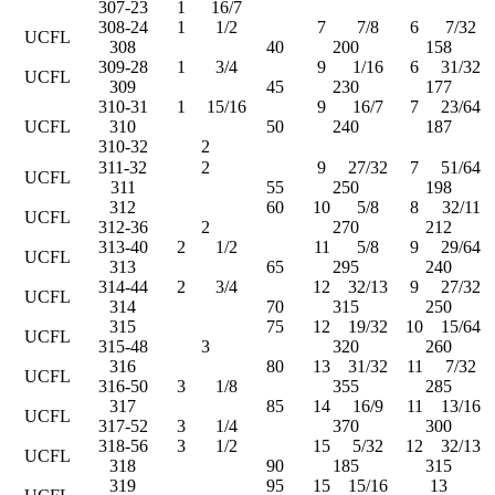
307-23
1
16/7
308-24
1
1/2
7
7/8
6
7/32
UCFL
308
40
200
158
309-28
1
3/4
9
1/16
6
31/32
UCFL
309
45
230
177
310-31
1
15/16
9
16/7
7
23/64
UCFL
310
50
240
187
310-32
2
311-32
2
9
27/32
7
51/64
UCFL
311
55
250
198
312
60
10
5/8
8
32/11
UCFL
312-36
2
270
212
313-40
2
1/2
11
5/8
9
29/64
UCFL
313
65
295
240
314-44
2
3/4
12
32/13
9
27/32
UCFL
314
70
315
250
315
75
12
19/32
10
15/64
UCFL
315-48
3
320
260
316
80
13
31/32
11
7/32
UCFL
316-50
3
1/8
355
285
317
85
14
16/9
11
13/16
UCFL
317-52
3
1/4
370
300
318-56
3
1/2
15
5/32
12
32/13
UCFL
318
90
185
315
319
95
15
15/16
13