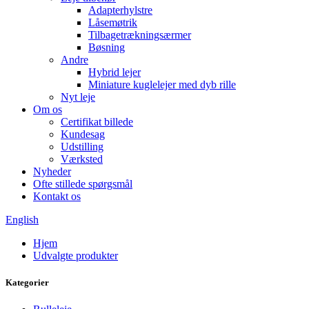
Adapterhylstre
Låsemøtrik
Tilbagetrækningsærmer
Bøsning
Andre
Hybrid lejer
Miniature kuglelejer med dyb rille
Nyt leje
Om os
Certifikat billede
Kundesag
Udstilling
Værksted
Nyheder
Ofte stillede spørgsmål
Kontakt os
English
Hjem
Udvalgte produkter
Kategorier