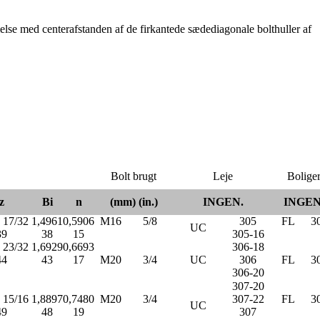
mmelse med centerafstanden af ​​de firkantede sædediagonale bolthuller af
Bolt brugt
Leje
Bolige
z
Bi
n
(mm) (in.)
INGEN.
INGEN
17/32
1,4961
0,5906
M16
5/8
305
FL
3
UC
39
38
15
305-16
23/32
1,6929
0,6693
306-18
44
43
17
M20
3/4
UC
306
FL
3
306-20
307-20
15/16
1,8897
0,7480
M20
3/4
307-22
FL
3
UC
49
48
19
307