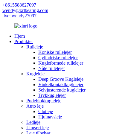
+8615588627097
wendy@xrlbearing.com
live: wendy27097
Hjem
Produkter
Rulleleje
Koniske rullelejer
Cylindriske rullelejer
Kugleformede rullelejer
Nåle rullelejer
Kugleleje
Deep Groove Kugleleje
Vinkelkontaktkuglelejer
Selvjusterende kuglelejer
Trykkuglelejer
Pudeblokkugleleje
Auto leje
Clutleje
Hjulnavsleje
Ledleje
Lineært leje
Leje tilbehør