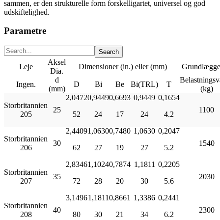
sammen, er den strukturelle form forskelligartet, universel og god
udskiftelighed.
Parametre
Aksel
Leje
Dimensioner (in.) eller (mm)
Grundlægge
Dia.
d
Belastningsv
Ingen.
D
Bi
Be
Bi(TRL)
T
(mm)
(kg)
2,0472
0,9449
0,6693
0,9449
0,1654
Storbritannien
25
1100
205
52
24
17
24
4.2
2,4409
1,0630
0,7480
1,0630
0,2047
Storbritannien
30
1540
206
62
27
19
27
5.2
2,8346
1,1024
0,7874
1,1811
0,2205
Storbritannien
35
2030
207
72
28
20
30
5.6
3,1496
1,1811
0,8661
1,3386
0,2441
Storbritannien
40
2300
208
80
30
21
34
6.2