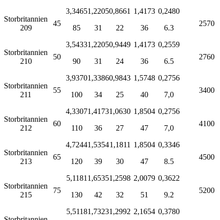
3,3465
1,2205
0,8661
1,4173
0,2480
Storbritannien
45
2570
209
85
31
22
36
6.3
3,5433
1,2205
0,9449
1,4173
0,2559
Storbritannien
50
2760
210
90
31
24
36
6.5
3,9370
1,3386
0,9843
1,5748
0,2756
Storbritannien
55
3400
211
100
34
25
40
7,0
4,3307
1,4173
1,0630
1,8504
0,2756
Storbritannien
60
4100
212
110
36
27
47
7,0
4,7244
1,5354
1,1811
1,8504
0,3346
Storbritannien
65
4500
213
120
39
30
47
8.5
5,1181
1,6535
1,2598
2,0079
0,3622
Storbritannien
75
5200
215
130
42
32
51
9.2
5,5118
1,7323
1,2992
2,1654
0,3780
Storbritannien