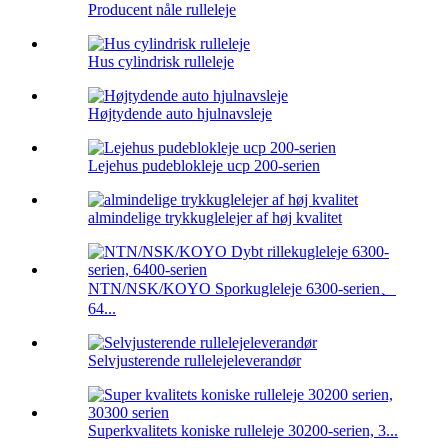
Producent nåle rulleleje
Hus cylindrisk rulleleje
Højtydende auto hjulnavsleje
Lejehus pudeblokleje ucp 200-serien
almindelige trykkuglelejer af høj kvalitet
NTN/NSK/KOYO Sporkugleleje 6300-serien、
64...
Selvjusterende rullelejeleverandør
Superkvalitets koniske rulleleje 30200-serien, 3...