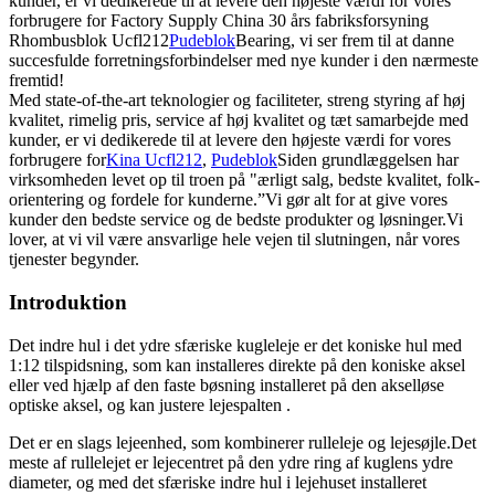
kunder, er vi dedikerede til at levere den højeste værdi for vores
forbrugere for Factory Supply China 30 års fabriksforsyning
Rhombusblok Ucfl212
Pudeblok
Bearing, vi ser frem til at danne
succesfulde forretningsforbindelser med nye kunder i den nærmeste
fremtid!
Med state-of-the-art teknologier og faciliteter, streng styring af høj
kvalitet, rimelig pris, service af høj kvalitet og tæt samarbejde med
kunder, er vi dedikerede til at levere den højeste værdi for vores
forbrugere for
Kina Ucfl212
,
Pudeblok
Siden grundlæggelsen har
virksomheden levet op til troen på "ærligt salg, bedste kvalitet, folk-
orientering og fordele for kunderne.”Vi gør alt for at give vores
kunder den bedste service og de bedste produkter og løsninger.Vi
lover, at vi vil være ansvarlige hele vejen til slutningen, når vores
tjenester begynder.
Introduktion
Det indre hul i det ydre sfæriske kugleleje er det koniske hul med
1:12 tilspidsning, som kan installeres direkte på den koniske aksel
eller ved hjælp af den faste bøsning installeret på den akselløse
optiske aksel, og kan justere lejespalten .
Det er en slags lejeenhed, som kombinerer rulleleje og lejesøjle.Det
meste af rullelejet er lejecentret på den ydre ring af kuglens ydre
diameter, og med det sfæriske indre hul i lejehuset installeret