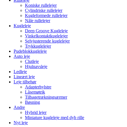
Rulleleje
Koniske rullelejer
Cylindriske rullelejer
Kugleformede rullelejer
Nåle rullelejer
Kugleleje
Deep Groove Kugleleje
Vinkelkontaktkuglelejer
Selvjusterende kuglelejer
Trykkuglelejer
Pudeblokkugleleje
Auto leje
Clutleje
Hjulnavsleje
Ledleje
Lineært leje
Leje tilbehør
Adapterhylstre
Låsemøtrik
Tilbagetrækningsærmer
Bøsning
Andre
Hybrid lejer
Miniature kugleleje med dyb rille
Nyt leje