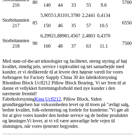
80
5700
216
140
44
33
55
9.6
5,9055
1,8110
1,3780
2,2441
0,4134
Storbritannien
85
6550
217
150
46
35
57
10.5
6,2992
1,8898
1,4567
2,4803
0,4370
Storbritannien
90
7500
218
160
48
37
63
11.1
Med state-of-the-art teknologier og faciliteter, streng styring af høj
kvalitet, rimelig pris, service i topkvalitet og tæt samarbejde med
kunder, er vi dedikerede til at levere den højeste værdi for vores
forbrugere for Factory Supply China 30 års fabriksforsyning
Rhombus Block Ucfl212 Pillow Block Bearing, Vi ser frem til at
danne et vellykket forretningsforhold med nye kunder i den
nærmeste fremtid!
Fabriksforsyning
Kina Ucfl212
, Pillow Block, Siden
grundlæggelsen har virksomheden levet op til troen på "ærligt salg,
bedste kvalitet, folk-orientering og fordele for kunderne.”Vi gør alt
for at give vores kunder den bedste service og de bedste produkter
og løsninger.Vi lover, at vi vil være ansvarlige hele vejen til
slutningen, når vores tjenester begynder.