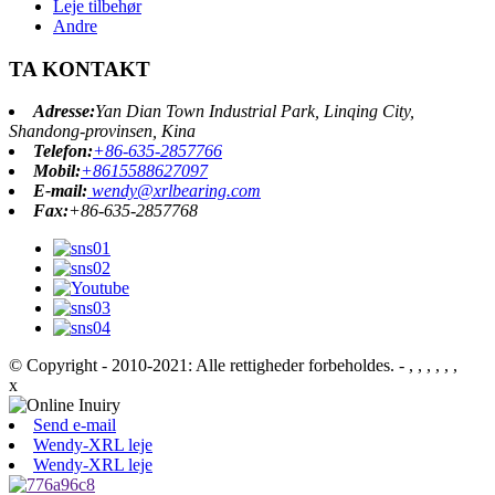
Leje tilbehør
Andre
TA KONTAKT
Adresse:
Yan Dian Town Industrial Park, Linqing City,
Shandong-provinsen, Kina
Telefon:
+86-635-2857766
Mobil:
+8615588627097
E-mail:
wendy@xrlbearing.com
Fax:
+86-635-2857768
© Copyright - 2010-2021: Alle rettigheder forbeholdes.
- , , , , , ,
x
Send e-mail
Wendy-XRL leje
Wendy-XRL leje