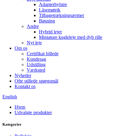
Adapterhylstre
Låsemøtrik
Tilbagetrækningsærmer
Bøsning
Andre
Hybrid lejer
Miniature kugleleje med dyb rille
Nyt leje
Om os
Certifikat billede
Kundesag
Udstilling
Værksted
Nyheder
Ofte stillede spørgsmål
Kontakt os
English
Hjem
Udvalgte produkter
Kategorier