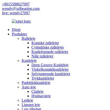
+8615588627097
wendy@xrlbearing.com
live: wendy27097
Hjem
Produkter
Rulleleje
Koniske rullelejer
Cylindriske rullelejer
Kugleformede rullelejer
Nåle rullelejer
Kugleleje
Deep Groove Kugleleje
Vinkelkontaktkuglelejer
Selvjusterende kuglelejer
Trykkuglelejer
Pudeblokkugleleje
Auto leje
Clutleje
Hjulnavsleje
Ledleje
Lineært leje
Leje tilbehør