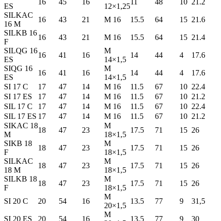
16
45
16
11
48
10
21.2
ES
12×1,25
SILKAC
16
43
21
M 16
15.5
64
15
21.6
16 M
SILKB 16
16
43
21
M 16
15.5
64
15
21.4
F
SILQG 16
M
16
41
16
14
44
4
17.6
ES
14×1,5
SIQG 16
M
16
41
16
14
44
4
17.6
ES
14×1,5
SI 17 C
17
47
14
M 16
11.5
67
10
22.4
SI 17 ES
17
47
14
M 16
11.5
67
10
21.2
SIL 17 C
17
47
14
M 16
11.5
67
10
22.4
SIL 17 ES
17
47
14
M 16
11.5
67
10
21.2
SIKAC 18
M
18
47
23
17.5
71
15
26
M
18×1,5
SIKB 18
M
18
47
23
17.5
71
15
26
F
18×1,5
SILKAC
M
18
47
23
17.5
71
15
26
18 M
18×1,5
SILKB 18
M
18
47
23
17.5
71
15
26
F
18×1,5
M
SI 20 C
20
54
16
13.5
77
9
31,5
20×1,5
M
SI 20 ES
20
54
16
13.5
77
9
30