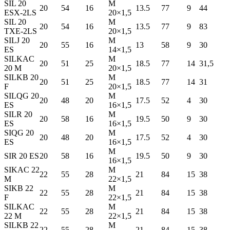
SIL 20
M
20
54
16
13.5
77
9
44
ESX-2LS
20×1,5
SIL 20
M
20
54
16
13.5
77
9
83
TXE-2LS
20×1,5
SILJ 20
M
20
55
16
13
58
9
30
ES
14×1,5
SILKAC
M
20
51
25
18.5
77
14
31,5
20 M
20×1,5
SILKB 20
M
20
51
25
18.5
77
14
31
F
20×1,5
SILQG 20
M
20
48
20
17.5
52
4
30
ES
16×1,5
SILR 20
M
20
58
16
19.5
50
9
30
ES
16×1,5
SIQG 20
M
20
48
20
17.5
52
4
30
ES
16×1,5
M
SIR 20 ES
20
58
16
19.5
50
9
30
16×1,5
SIKAC 22
M
22
55
28
21
84
15
38
M
22×1,5
SIKB 22
M
22
55
28
21
84
15
38
F
22×1,5
SILKAC
M
22
55
28
21
84
15
38
22 M
22×1,5
SILKB 22
M
22
55
28
21
84
15
38