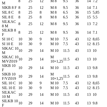
8
25
12
M 8
9.5
36
14
7.2
M
SIKB 8 F
8
25
12
M 8
9.5
36
14
7.1
SIL 8 C
8
25
8
M 8
6.5
36
15
5,85
SIL 8 E
8
25
8
M 8
6.5
36
15
5.5
SILKAC
8
25
12
M 8
9.5
36
13
7.2
8 M
SILKB 8
8
25
12
M 8
9.5
36
14
7.1
F
SI 10 C
10
30
9
M 10
7.5
43
12
8,65
SI 10 E
10
30
9
M 10
7.5
43
12
8.15
SIKAC 10
10
29
14
M 10
11.5
43
13
10
M
SIKAC 10
M
10
29
14
11.5
43
13
10
M/VZ019
10×1,25
SIKB 10
10
29
14
M 10
11.5
43
13
9.8
F
SIKB 10
M
10
29
14
11.5
43
13
9.8
F/VZ019
10×1,25
SIL 10 C
10
30
9
M 10
7.5
43
12
8,65
SIL 10 E
10
30
9
M 10
7.5
43
12
8.15
SILKAC
10
29
14
M 10
11.5
43
13
10
10 M
SILKB 10
10
29
14
M 10
11.5
43
13
9.8
F