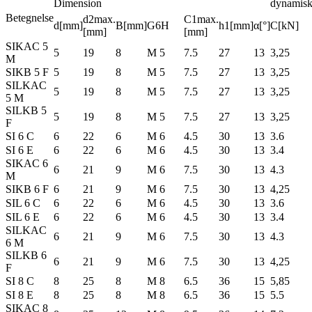
Dimension
dynamis
Betegnelse
d2max.
C1max.
d[mm]
B[mm]
G6H
h1[mm]
α[°]
C[kN]
[mm]
[mm]
SIKAC 5
5
19
8
M 5
7.5
27
13
3,25
M
SIKB 5 F
5
19
8
M 5
7.5
27
13
3,25
SILKAC
5
19
8
M 5
7.5
27
13
3,25
5 M
SILKB 5
5
19
8
M 5
7.5
27
13
3,25
F
SI 6 C
6
22
6
M 6
4.5
30
13
3.6
SI 6 E
6
22
6
M 6
4.5
30
13
3.4
SIKAC 6
6
21
9
M 6
7.5
30
13
4.3
M
SIKB 6 F
6
21
9
M 6
7.5
30
13
4,25
SIL 6 C
6
22
6
M 6
4.5
30
13
3.6
SIL 6 E
6
22
6
M 6
4.5
30
13
3.4
SILKAC
6
21
9
M 6
7.5
30
13
4.3
6 M
SILKB 6
6
21
9
M 6
7.5
30
13
4,25
F
SI 8 C
8
25
8
M 8
6.5
36
15
5,85
SI 8 E
8
25
8
M 8
6.5
36
15
5.5
SIKAC 8