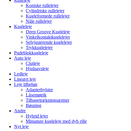
Rulleleje
Koniske rullelejer
Cylindriske rullelejer
Kugleformede rullelejer
Nåle rullelejer
Kugleleje
Deep Groove Kugleleje
Vinkelkontaktkuglelejer
Selvjusterende kuglelejer
Trykkuglelejer
Pudeblokkugleleje
Auto leje
Clutleje
Hjulnavsleje
Ledleje
Lineært leje
Leje tilbehør
Adapterhylstre
Låsemøtrik
Tilbagetrækningsærmer
Bøsning
Andre
Hybrid lejer
Miniature kugleleje med dyb rille
Nyt leje