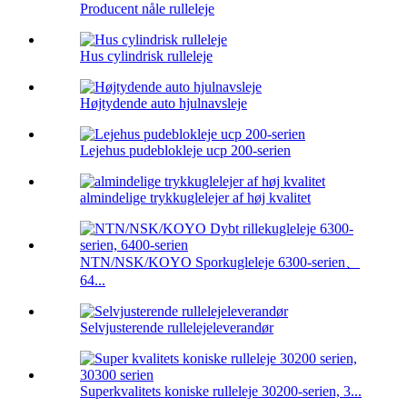
Producent nåle rulleleje
Hus cylindrisk rulleleje
Højtydende auto hjulnavsleje
Lejehus pudeblokleje ucp 200-serien
almindelige trykkuglelejer af høj kvalitet
NTN/NSK/KOYO Sporkugleleje 6300-serien、
64...
Selvjusterende rullelejeleverandør
Superkvalitets koniske rulleleje 30200-serien, 3...