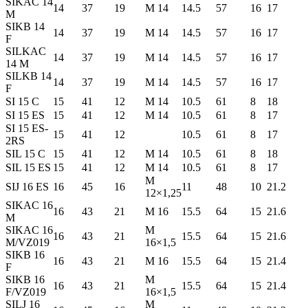
SIKAC 14
14
37
19
M 14
14.5
57
16
17
M
SIKB 14
14
37
19
M 14
14.5
57
16
17
F
SILKAC
14
37
19
M 14
14.5
57
16
17
14 M
SILKB 14
14
37
19
M 14
14.5
57
16
17
F
SI 15 C
15
41
12
M 14
10.5
61
8
18
SI 15 ES
15
41
12
M 14
10.5
61
8
17
SI 15 ES-
15
41
12
10.5
61
8
17
2RS
SIL 15 C
15
41
12
M 14
10.5
61
8
18
SIL 15 ES
15
41
12
M 14
10.5
61
8
17
M
SIJ 16 ES
16
45
16
11
48
10
21.2
12×1,25
SIKAC 16
16
43
21
M 16
15.5
64
15
21.6
M
SIKAC 16
M
16
43
21
15.5
64
15
21.6
M/VZ019
16×1,5
SIKB 16
16
43
21
M 16
15.5
64
15
21.4
F
SIKB 16
M
16
43
21
15.5
64
15
21.4
F/VZ019
16×1,5
SILJ 16
M