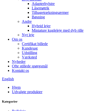
Adapterhylstre
Låsemøtrik
Tilbagetrækningsærmer
Bøsning
Andre
Hybrid lejer
Miniature kugleleje med dyb rille
Nyt leje
Om os
Certifikat billede
Kundesag
Udstilling
Værksted
Nyheder
Ofte stillede spørgsmål
Kontakt os
English
Hjem
Udvalgte produkter
Kategorier