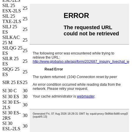
ESL-2LS
SIL 25
25
65
20
M 24×2
18
94
7
72
ESX-2LS
SIL 25
25
65
20
M 24×2
18
94
7
137
TXE-2LS
SILJ 25
M
25
65
20
17
68
7
48
ES
16×1,5
SILKAC
25
61
31
M 24×2
23
94
15
47,5
25 M
SILQG 25
M
25
62
25
22
65
4
48
ES
20×1,5
SILR 25
M
25
58
20
23.5
50
7
48
ES
16×1,5
SIQG 25
M
25
62
25
22
65
4
48
ES
20×1,5
M
SIR 25 ES
25
58
20
23.5
50
7
48
16×1,5
SI 30 C
30
75
22
M 30×2
20
110
6
65,5
SI 30 ES
30
75
22
M 30×2
20
110
6
62
SI 30 ES-
30
75
22
M 30×2
20
110
6
62
2LS
SI 30 ES-
30
75
22
M 30×2
20
110
6
62
2RS
SI 30
30
75
22
M 30×2
20
110
6
62
ESL-2LS