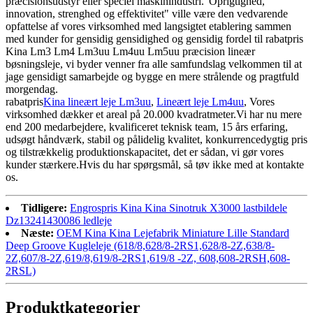
præcisionsudstyr eller speciel maskinindustri."Oprigtighed,
innovation, strenghed og effektivitet" ville være den vedvarende
opfattelse af vores virksomhed med langsigtet etablering sammen
med kunder for gensidig gensidighed og gensidig fordel til rabatpris
Kina Lm3 Lm4 Lm3uu Lm4uu Lm5uu præcision lineær
bøsningsleje, vi byder venner fra alle samfundslag velkommen til at
jage gensidigt samarbejde og bygge en mere strålende og pragtfuld
morgendag.
rabatpris
Kina lineært leje Lm3uu
,
Lineært leje Lm4uu
, Vores
virksomhed dækker et areal på 20.000 kvadratmeter.Vi har nu mere
end 200 medarbejdere, kvalificeret teknisk team, 15 års erfaring,
udsøgt håndværk, stabil og pålidelig kvalitet, konkurrencedygtig pris
og tilstrækkelig produktionskapacitet, det er sådan, vi gør vores
kunder stærkere.Hvis du har spørgsmål, så tøv ikke med at kontakte
os.
Tidligere:
Engrospris Kina Kina Sinotruk X3000 lastbildele
Dz13241430086 ledleje
Næste:
OEM Kina Kina Lejefabrik Miniature Lille Standard
Deep Groove Kugleleje (618/8,628/8-2RS1,628/8-2Z,638/8-
2Z,607/8-2Z,619/8,619/8-2RS1,619/8 -2Z, 608,608-2RSH,608-
2RSL)
Produktkategorier