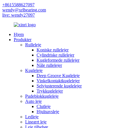
+8615588627097
wendy@xrlbearing.com
live: wendy27097
Hjem
Produkter
Rulleleje
Koniske rullelejer
Cylindriske rullelejer
Kugleformede rullelejer
Nåle rullelejer
Kugleleje
Deep Groove Kugleleje
Vinkelkontaktkuglelejer
Selvjusterende kuglelejer
Trykkuglelejer
Pudeblokkugleleje
Auto leje
Clutleje
Hjulnavsleje
Ledleje
Lineært leje
Leje tilbehør