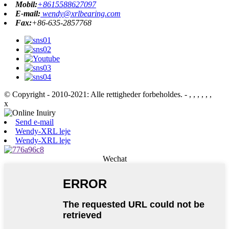
Mobil:
+8615588627097
E-mail:
wendy@xrlbearing.com
Fax:
+86-635-2857768
© Copyright - 2010-2021: Alle rettigheder forbeholdes.
- , , , , , ,
x
Send e-mail
Wendy-XRL leje
Wendy-XRL leje
Wechat