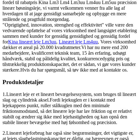
fordel til rabatpris Kina Lm3 Lm4 Lm3uu Lm4uu Lm5uu præcision
lineær bøsningsleje, vi varmt velkommen venner fra alle lag af
hverdagen til at jage gensidigt samarbejde og opbygge en mere
strålende og pragtfuld morgendag.
"Oprigtighed, innovation, strenghed og effektivitet" ville være den
vedvarende opfattelse af vores virksomhed med langsigtet etablering
sammen med kunder for gensidig gensidighed og gensidig fordel
for
Kina lineært leje Lm3uu
,
Lineært leje Lm4uu
, Vores virksomhed
dækker et areal på 20.000 kvadratmeter.Vi har nu mere end 200
medarbejdere, kvalificeret teknisk team, 15 års erfaring, udsøgt
håndværk, stabil og pålidelig kvalitet, konkurrencedygtig pris og
tilstrækkelig produktionskapacitet, det er sådan, vi gør vores kunder
stærkere.Hvis du har spørgsmål, så tøv ikke med at kontakte os.
Produktdetaljer
1.Lineært leje er et lineært bevægelsessystem, som bruges til lineært
slag og cylindrisk aksel.Fordi lejekuglen er i kontakt med
lejekappens punkt, ruller stålkuglen med den minimale
friktionsmodstand, så det lineære leje har lav friktion og er relativt
stabilt og ændrer sig ikke med lejehastigheden og kan opnå den
stabile lineær bevægelse med høj følsomhed og præcision.
2.Lineært lejeforbrug har også sine begrænsninger, det vigtigste er,
at lejets slagbelastningskapacitet er dårlig, og bæreevnen er også