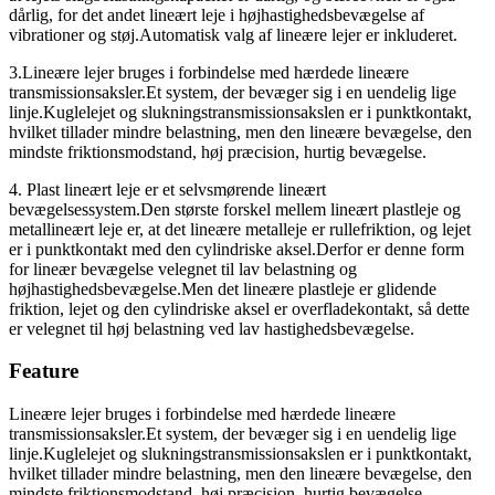
dårlig, for det andet lineært leje i højhastighedsbevægelse af
vibrationer og støj.Automatisk valg af lineære lejer er inkluderet.
3.Lineære lejer bruges i forbindelse med hærdede lineære
transmissionsaksler.Et system, der bevæger sig i en uendelig lige
linje.Kuglelejet og slukningstransmissionsakslen er i punktkontakt,
hvilket tillader mindre belastning, men den lineære bevægelse, den
mindste friktionsmodstand, høj præcision, hurtig bevægelse.
4. Plast lineært leje er et selvsmørende lineært
bevægelsessystem.Den største forskel mellem lineært plastleje og
metallineært leje er, at det lineære metalleje er rullefriktion, og lejet
er i punktkontakt med den cylindriske aksel.Derfor er denne form
for lineær bevægelse velegnet til lav belastning og
højhastighedsbevægelse.Men det lineære plastleje er glidende
friktion, lejet og den cylindriske aksel er overfladekontakt, så dette
er velegnet til høj belastning ved lav hastighedsbevægelse.
Feature
Lineære lejer bruges i forbindelse med hærdede lineære
transmissionsaksler.Et system, der bevæger sig i en uendelig lige
linje.Kuglelejet og slukningstransmissionsakslen er i punktkontakt,
hvilket tillader mindre belastning, men den lineære bevægelse, den
mindste friktionsmodstand, høj præcision, hurtig bevægelse.