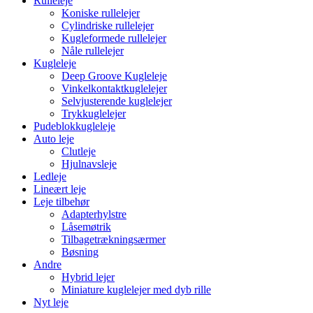
Rulleleje
Koniske rullelejer
Cylindriske rullelejer
Kugleformede rullelejer
Nåle rullelejer
Kugleleje
Deep Groove Kugleleje
Vinkelkontaktkuglelejer
Selvjusterende kuglelejer
Trykkuglelejer
Pudeblokkugleleje
Auto leje
Clutleje
Hjulnavsleje
Ledleje
Lineært leje
Leje tilbehør
Adapterhylstre
Låsemøtrik
Tilbagetrækningsærmer
Bøsning
Andre
Hybrid lejer
Miniature kuglelejer med dyb rille
Nyt leje