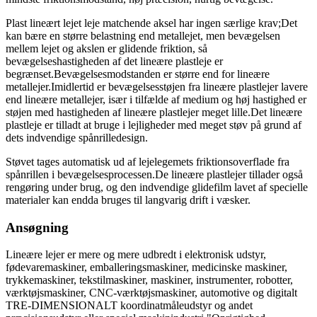
Plast lineært lejet leje matchende aksel har ingen særlige krav;Det
kan bære en større belastning end metallejet, men bevægelsen
mellem lejet og akslen er glidende friktion, så
bevægelseshastigheden af ​​det lineære plastleje er
begrænset.Bevægelsesmodstanden er større end for lineære
metallejer.Imidlertid er bevægelsesstøjen fra lineære plastlejer lavere
end lineære metallejer, især i tilfælde af medium og høj hastighed er
støjen med hastigheden af ​​lineære plastlejer meget lille.Det lineære
plastleje er tilladt at bruge i lejligheder med meget støv på grund af
dets indvendige spånrilledesign.
Støvet tages automatisk ud af lejelegemets friktionsoverflade fra
spånrillen i bevægelsesprocessen.De lineære plastlejer tillader også
rengøring under brug, og den indvendige glidefilm lavet af specielle
materialer kan endda bruges til langvarig drift i væsker.
Ansøgning
Lineære lejer er mere og mere udbredt i elektronisk udstyr,
fødevaremaskiner, emballeringsmaskiner, medicinske maskiner,
trykkemaskiner, tekstilmaskiner, maskiner, instrumenter, robotter,
værktøjsmaskiner, CNC-værktøjsmaskiner, automotive og digitalt
TRE-DIMENSIONALT koordinatmåleudstyr og andet