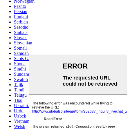
Norwegian
Pashto
Persian
Punjabi
Serbian
Sesotho
Sinhala
Slovak
Slovenian
Somali
Samoan
Scots Gaelic
Shona
Sindhi
Sundanese
Swahili
Tajik
Tamil
Telugu
Thai
Ukrainian
Urdu
Uzbek
Vietnamese
Welsh