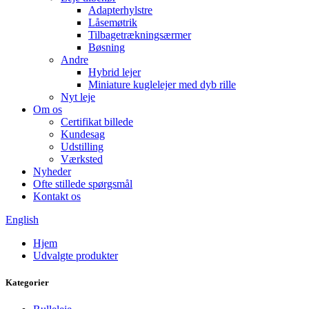
Adapterhylstre
Låsemøtrik
Tilbagetrækningsærmer
Bøsning
Andre
Hybrid lejer
Miniature kuglelejer med dyb rille
Nyt leje
Om os
Certifikat billede
Kundesag
Udstilling
Værksted
Nyheder
Ofte stillede spørgsmål
Kontakt os
English
Hjem
Udvalgte produkter
Kategorier