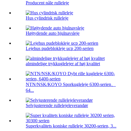
Producent nåle rulleleje
Hus cylindrisk rulleleje
Højtydende auto hjulnavsleje
Lejehus pudeblokleje ucp 200-serien
almindelige trykkuglelejer af høj kvalitet
NTN/NSK/KOYO Sporkugleleje 6300-serien、
64...
Selvjusterende rullelejeleverandør
Superkvalitets koniske rulleleje 30200-serien, 3...