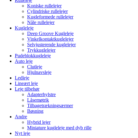
Rulleleje
Koniske rullelejer
Cylindriske rullelejer
Kugleformede rullelejer
Nåle rullelejer
Kugleleje
Deep Groove Kugleleje
Vinkelkontaktkuglelejer
Selvjusterende kuglelejer
Trykkuglelejer
Pudeblokkugleleje
Auto leje
Clutleje
Hjulnavsleje
Ledleje
Lineært leje
Leje tilbehør
Adapterhylstre
Låsemøtrik
Tilbagetrækningsærmer
Bøsning
Andre
Hybrid lejer
Miniature kugleleje med dyb rille
Nyt leje