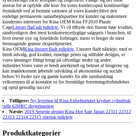
ansvar for at opfylde alle krav fra vores kunder;opnå kontinuerlige
fremskridt ved at fremme væksten af ​​vores kunder;blive den
endelige permanente samarbejdspartner for kunder og maksimere
kundernes interesser for Kina OEM Kina FF2010 Plastic
Cage
Lineær flad nål rulleleje
, Vi vil tilbyde den fineste høje kvalitet,
sandsynligvis den mest konkurrencedygtige salgspris i branchen, til
hver eneste nye og forældede forbruger, mens vi bruger de mest
fremragende grønne eksperttjenester.
Kina OEM
Kina lineært fladt rulleleje
, Lineært fladt nåleleje, med et
bredt udvalg, god kvalitet, rimelige priser og stilfulde designs, er
vores løsninger flittigt brugt på offentlige steder og andre
industrier.Vores varer er bredt anerkendt og betroet af brugerne og
kan imødekomme løbende udvikling af økonomiske og sociale
behov.Vi byder nye og gamle kunder fra alle samfundslag
velkommen til at kontakte os for fremtidige forretningsforbindelser
og opnå gensidig succes!
Tidligere:
Ny levering til Kina Enkeltrækket krydset cylindrisk
rulle 62HRC drejeringsleje
Næste:
2019 Seneste design Kina Hot Sale Japan 22311 22312
22313 22314 22315 sfærisk rulleleje
Produktkategorier