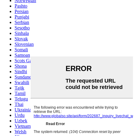
Norwegian
Pashto
Persian
Punjabi
Serbian
Sesotho
Sinhala
Slovak
Slovenian
Somali
Samoan
Scots Gaelic
Shona
Sindhi
Sundanese
Swahili
Tajik
Tamil
Telugu
Thai
Ukrainian
Urdu
Uzbek
Vietnamese
Welsh