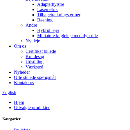
Adapterhylstre
Låsemøtrik
Tilbagetrækningsærmer
Bøsning
Andre
Hybrid lejer
Miniature kugleleje med dyb rille
Nyt leje
Om os
Certifikat billede
Kundesag
Udstilling
Værksted
Nyheder
Ofte stillede spørgsmål
Kontakt os
English
Hjem
Udvalgte produkter
Kategorier