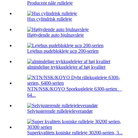
Producent nåle rulleleje
Hus cylindrisk rulleleje
Højtydende auto hjulnavsleje
Lejehus pudeblokleje ucp 200-serien
almindelige trykkuglelejer af høj kvalitet
NTN/NSK/KOYO Sporkugleleje 6300-serien、
64...
Selvjusterende rullelejeleverandør
Superkvalitets koniske rulleleje 30200-serien, 3...