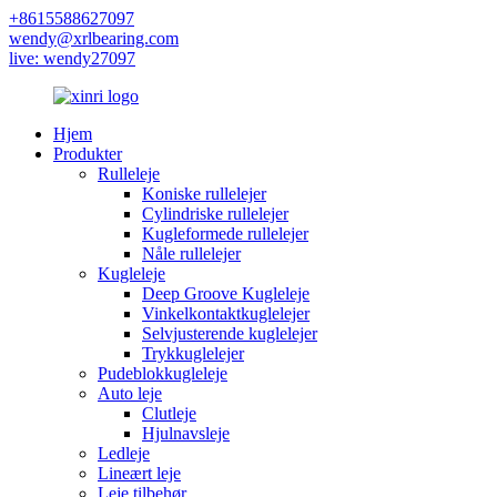
+8615588627097
wendy@xrlbearing.com
live: wendy27097
Hjem
Produkter
Rulleleje
Koniske rullelejer
Cylindriske rullelejer
Kugleformede rullelejer
Nåle rullelejer
Kugleleje
Deep Groove Kugleleje
Vinkelkontaktkuglelejer
Selvjusterende kuglelejer
Trykkuglelejer
Pudeblokkugleleje
Auto leje
Clutleje
Hjulnavsleje
Ledleje
Lineært leje
Leje tilbehør