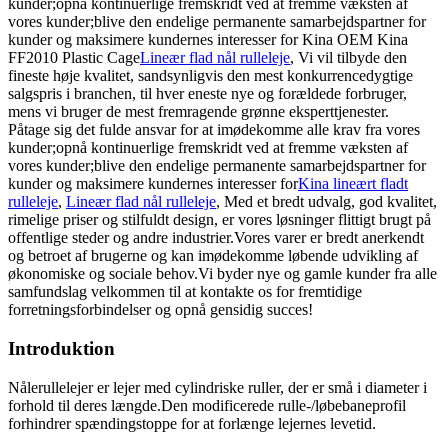
kunder;opnå kontinuerlige fremskridt ved at fremme væksten af ​​
vores kunder;blive den endelige permanente samarbejdspartner for
kunder og maksimere kundernes interesser for Kina OEM Kina
FF2010 Plastic Cage
Lineær flad nål rulleleje
, Vi vil tilbyde den
fineste høje kvalitet, sandsynligvis den mest konkurrencedygtige
salgspris i branchen, til hver eneste nye og forældede forbruger,
mens vi bruger de mest fremragende grønne eksperttjenester.
Påtage sig det fulde ansvar for at imødekomme alle krav fra vores
kunder;opnå kontinuerlige fremskridt ved at fremme væksten af ​​
vores kunder;blive den endelige permanente samarbejdspartner for
kunder og maksimere kundernes interesser for
Kina lineært fladt
rulleleje
,
Lineær flad nål rulleleje
, Med et bredt udvalg, god kvalitet,
rimelige priser og stilfuldt design, er vores løsninger flittigt brugt på
offentlige steder og andre industrier.Vores varer er bredt anerkendt
og betroet af brugerne og kan imødekomme løbende udvikling af
økonomiske og sociale behov.Vi byder nye og gamle kunder fra alle
samfundslag velkommen til at kontakte os for fremtidige
forretningsforbindelser og opnå gensidig succes!
Introduktion
Nålerullelejer er lejer med cylindriske ruller, der er små i diameter i
forhold til deres længde.Den modificerede rulle-/løbebaneprofil
forhindrer spændingstoppe for at forlænge lejernes levetid.