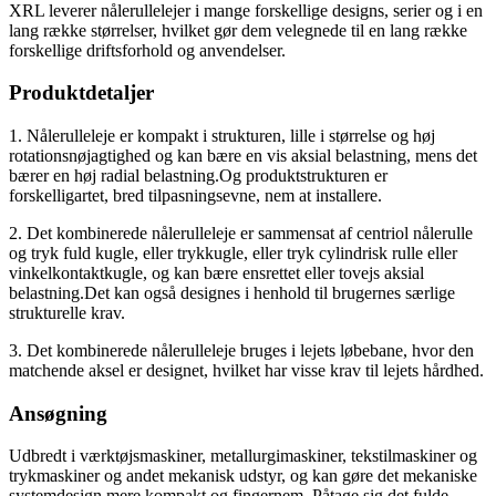
XRL leverer nålerullelejer i mange forskellige designs, serier og i en
lang række størrelser, hvilket gør dem velegnede til en lang række
forskellige driftsforhold og anvendelser.
Produktdetaljer
1. Nålerulleleje er kompakt i strukturen, lille i størrelse og høj
rotationsnøjagtighed og kan bære en vis aksial belastning, mens det
bærer en høj radial belastning.Og produktstrukturen er
forskelligartet, bred tilpasningsevne, nem at installere.
2. Det kombinerede nålerulleleje er sammensat af centriol nålerulle
og tryk fuld kugle, eller trykkugle, eller tryk cylindrisk rulle eller
vinkelkontaktkugle, og kan bære ensrettet eller tovejs aksial
belastning.Det kan også designes i henhold til brugernes særlige
strukturelle krav.
3. Det kombinerede nålerulleleje bruges i lejets løbebane, hvor den
matchende aksel er designet, hvilket har visse krav til lejets hårdhed.
Ansøgning
Udbredt i værktøjsmaskiner, metallurgimaskiner, tekstilmaskiner og
trykmaskiner og andet mekanisk udstyr, og kan gøre det mekaniske
systemdesign mere kompakt og fingernem. Påtage sig det fulde