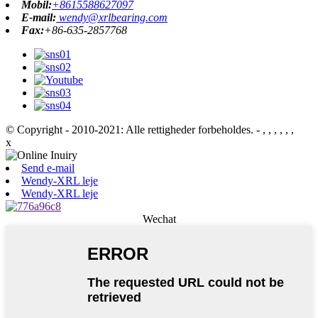
Mobil:
+8615588627097
E-mail:
wendy@xrlbearing.com
Fax:
+86-635-2857768
© Copyright - 2010-2021: Alle rettigheder forbeholdes.
- , , , , , ,
x
Send e-mail
Wendy-XRL leje
Wendy-XRL leje
Wechat