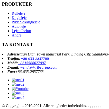
PRODUKTER
Rulleleje
Kugleleje
Pudeblokkugleleje
Auto leje
Leje tilbehør
Andre
TA KONTAKT
Adresse:
Yan Dian Town Industrial Park, Linqing City, Shandong-
Telefon:
+86-635-2857766
Mobil:
+8615588627097
E-mail:
wendy@xrlbearing.com
Fax:
+86-635-2857768
© Copyright - 2010-2021: Alle rettigheder forbeholdes.
- , , , , , ,