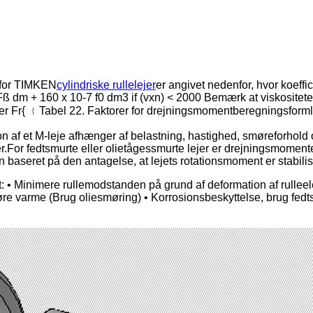
 for TIMKEN
cylindriske rullelejer
er angivet nedenfor, hvor koeffic
Fß dm + 160 x 10-7 f0 dm3 if (vxn) < 2000 Bemærk at viskositete
ler Fr{ ﹛Tabel 22. Faktorer for drejningsmomentberegningsforml
 af et M-leje afhænger af belastning, hastighed, smøreforhold
jer.For fedtsmurte eller olietågessmurte lejer er drejningsmome
baseret på den antagelse, at lejets rotationsmoment er stabilis
 at: • Minimere rullemodstanden på grund af deformation af rull
øre varme (Brug oliesmøring) • Korrosionsbeskyttelse, brug fedts