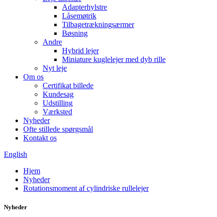
Adapterhylstre
Låsemøtrik
Tilbagetrækningsærmer
Bøsning
Andre
Hybrid lejer
Miniature kuglelejer med dyb rille
Nyt leje
Om os
Certifikat billede
Kundesag
Udstilling
Værksted
Nyheder
Ofte stillede spørgsmål
Kontakt os
English
Hjem
Nyheder
Rotationsmoment af cylindriske rullelejer
Nyheder