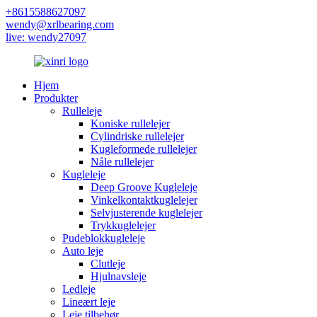
+8615588627097
wendy@xrlbearing.com
live: wendy27097
Hjem
Produkter
Rulleleje
Koniske rullelejer
Cylindriske rullelejer
Kugleformede rullelejer
Nåle rullelejer
Kugleleje
Deep Groove Kugleleje
Vinkelkontaktkuglelejer
Selvjusterende kuglelejer
Trykkuglelejer
Pudeblokkugleleje
Auto leje
Clutleje
Hjulnavsleje
Ledleje
Lineært leje
Leje tilbehør