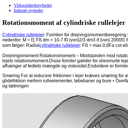
Virksomhedsnyheder
Industri nyheder
Rotationsmoment af cylindriske rullelejer
Cylindriske rullelejer
: Formlen for drejningsmomentberegning
nedenfor: M = f1 Fß dm + 10-7 f0 (vxn)2/3 dm3 if (vxn) 2000f1 
som følger: Radial
cylindriske rullelejer
: Fß = max.0,8Fa cot el
Drejningsmoment Rotationsmoment – ​​Modstanden mod rotation
lejets rotationsmoment.Disse formler gælder for oliesmurte le
afhænger af fedtets mængde og viskositet.Endvidere er formlen 
Smøring For at reducere friktionen i lejer kræves smøring for
glidefriktion mellem rulleelementer, løbebaner og bure • Overf
og tætningen