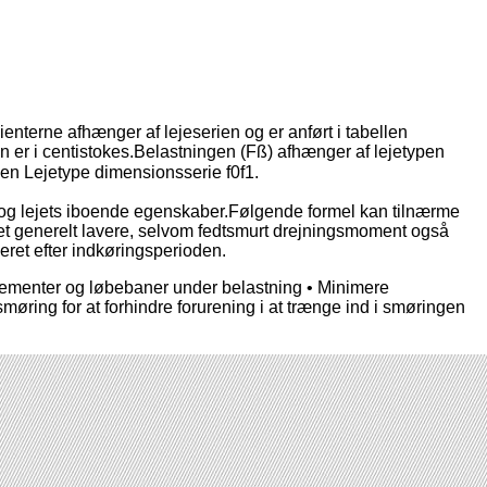
ienterne afhænger af lejeserien og er anført i tabellen
n er i centistokes.Belastningen (Fß) afhænger af lejetypen
en Lejetype dimensionsserie f0f1.
 og lejets iboende egenskaber.Følgende formel kan tilnærme
ntet generelt lavere, selvom fedtsmurt drejningsmoment også
eret efter indkøringsperioden.
eelementer og løbebaner under belastning • Minimere
møring for at forhindre forurening i at trænge ind i smøringen