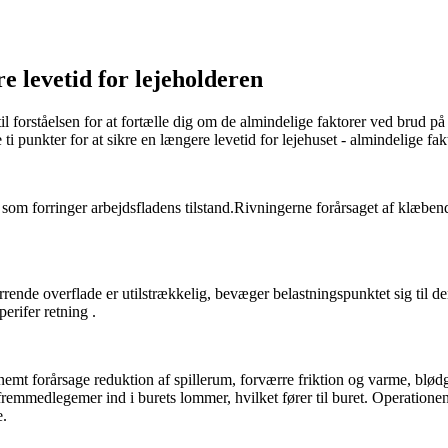
re levetid for lejeholderen
l forståelsen for at fortælle dig om de almindelige faktorer ved brud på l
se ti punkter for at sikre en længere levetid for lejehuset - almindelige f
 som forringer arbejdsfladens tilstand.Rivningerne forårsaget af klæbende s
rende overflade er utilstrækkelig, bevæger belastningspunktet sig til de
perifer retning .
n nemt forårsage reduktion af spillerum, forværre friktion og varme, bl
emmedlegemer ind i burets lommer, hvilket fører til buret. Operationen 
e.