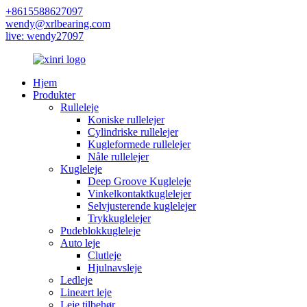
+8615588627097
wendy@xrlbearing.com
live: wendy27097
Hjem
Produkter
Rulleleje
Koniske rullelejer
Cylindriske rullelejer
Kugleformede rullelejer
Nåle rullelejer
Kugleleje
Deep Groove Kugleleje
Vinkelkontaktkuglelejer
Selvjusterende kuglelejer
Trykkuglelejer
Pudeblokkugleleje
Auto leje
Clutleje
Hjulnavsleje
Ledleje
Lineært leje
Leje tilbehør