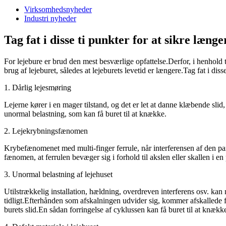
Virksomhedsnyheder
Industri nyheder
Tag fat i disse ti punkter for at sikre længe
For lejebure er brud den mest besværlige opfattelse.Derfor, i henhold ti
brug af lejeburet, således at lejeburets levetid er længere.Tag fat i dis
1. Dårlig lejesmøring
Lejerne kører i en mager tilstand, og det er let at danne klæbende slid,
unormal belastning, som kan få buret til at knække.
2. Lejekrybningsfænomen
Krybefænomenet med multi-finger ferrule, når interferensen af ​​den par
fænomen, at ferrulen bevæger sig i forhold til akslen eller skallen i en 
3. Unormal belastning af lejehuset
Utilstrækkelig installation, hældning, overdreven interferens osv. ka
tidligt.Efterhånden som afskalningen udvider sig, kommer afskallede fr
burets slid.En sådan forringelse af cyklussen kan få buret til at knækk