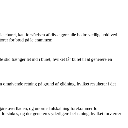
ejeburet, kan forståelsen af ​​disse gøre alle bedre vedligehold ved
aktorer for brud på lejerammen:
lid trænger let ind i buret, hvilket får buret til at generere en
n omgivende retning på grund af glidning, hvilket resulterer i det
ødgøre overfladen, og unormal afskalning forekommer for
forsinkes, og der genereres yderligere belastning, hvilket forværrer