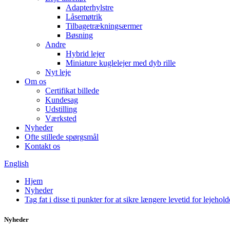
Adapterhylstre
Låsemøtrik
Tilbagetrækningsærmer
Bøsning
Andre
Hybrid lejer
Miniature kuglelejer med dyb rille
Nyt leje
Om os
Certifikat billede
Kundesag
Udstilling
Værksted
Nyheder
Ofte stillede spørgsmål
Kontakt os
English
Hjem
Nyheder
Tag fat i disse ti punkter for at sikre længere levetid for lejehol
Nyheder