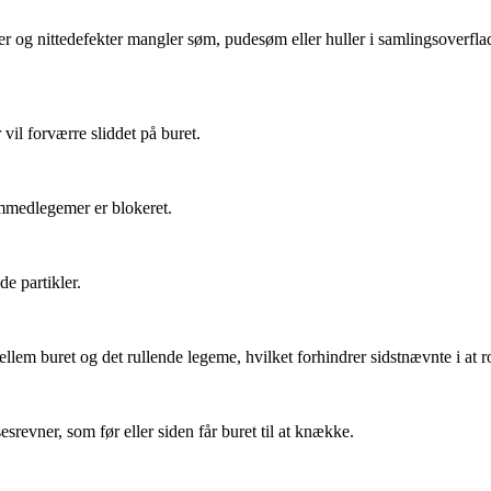
 og nittedefekter mangler søm, pudesøm eller huller i samlingsoverfladen
il forværre sliddet på buret.
fremmedlegemer er blokeret.
de partikler.
ellem buret og det rullende legeme, hvilket forhindrer sidstnævnte i at 
sesrevner, som før eller siden får buret til at knække.