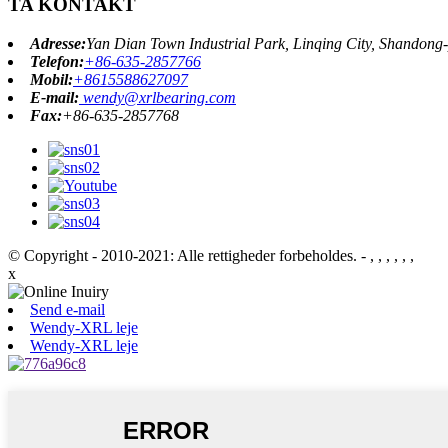
TA KONTAKT
Adresse:
Yan Dian Town Industrial Park, Linqing City, Shandong-
Telefon:
+86-635-2857766
Mobil:
+8615588627097
E-mail:
wendy@xrlbearing.com
Fax:
+86-635-2857768
© Copyright - 2010-2021: Alle rettigheder forbeholdes.
- , , , , , ,
x
Send e-mail
Wendy-XRL leje
Wendy-XRL leje