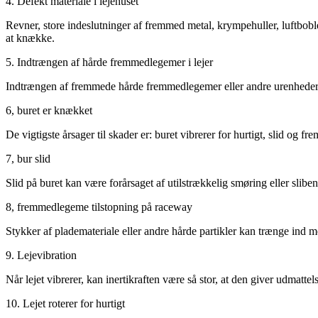
4. Defekt materiale i lejehuset
Revner, store indeslutninger af fremmed metal, krympehuller, luftbobler
at knække.
5. Indtrængen af ​​hårde fremmedlegemer i lejer
Indtrængen af ​​fremmede hårde fremmedlegemer eller andre urenheder v
6, buret er knækket
De vigtigste årsager til skader er: buret vibrerer for hurtigt, slid og 
7, bur slid
Slid på buret kan være forårsaget af utilstrækkelig smøring eller sliben
8, fremmedlegeme tilstopning på raceway
Stykker af plademateriale eller andre hårde partikler kan trænge ind m
9. Lejevibration
Når lejet vibrerer, kan inertikraften være så stor, at den giver udmattel
10. Lejet roterer for hurtigt