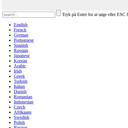
Tryk på Enter for at søge eller ESC f
English
French
German
Portuguese
Spanish
Russian
Japanese
Korean
Arabic
Irish
Greek
Turkish
Italian
Danish
Romanian
Indonesian
Czech
Afrikaans
Swedish
Polish
Basque