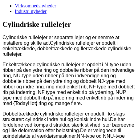
Virksomhedsnyheder
Industri nyheder
Cylindriske rullelejer
Cylindriske rullelejer er separate lejer og er nemme at
installere og skille ad.Cylindriske rullelejer er opdelt i
enkeltrækkede, dobbeltrækkede og flerrækkede cylindriske
rullelejer.
Enkeltrækkede cylindriske rullelejer er opdelt i N-type uden
ribber på den ydre ring og dobbelte ribber på den indvendige
ring, NU-type uden ribber på den indvendige ring og
dobbelte ribber på den ydre ring og dobbelt NJ-type med
ribber og indre ring. ring med enkelt rib, NF type med dobbelt
rib på inderring, NF type med enkelt rib på yderring, NUP
type med dobbelt rib på inderring med enkelt rib på inderring
med {TodayHot} ring og mange flere.
Dobbeltrækkede cylindriske rullelejer er opdelt i to slags
strukturer: cylindrisk indre hul og konisk indre hul.De har
fordelene ved kompakt struktur, stærk stivhed, stor bæreevne
og lille deformation efter belastning.De er velegnede til
spindelstøtte af værktøjsmaskiner.NN-type og NNU-type