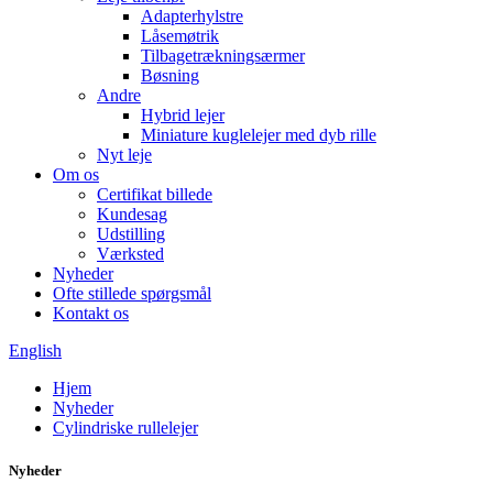
Adapterhylstre
Låsemøtrik
Tilbagetrækningsærmer
Bøsning
Andre
Hybrid lejer
Miniature kuglelejer med dyb rille
Nyt leje
Om os
Certifikat billede
Kundesag
Udstilling
Værksted
Nyheder
Ofte stillede spørgsmål
Kontakt os
English
Hjem
Nyheder
Cylindriske rullelejer
Nyheder