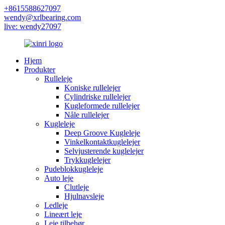
+8615588627097
wendy@xrlbearing.com
live: wendy27097
Hjem
Produkter
Rulleleje
Koniske rullelejer
Cylindriske rullelejer
Kugleformede rullelejer
Nåle rullelejer
Kugleleje
Deep Groove Kugleleje
Vinkelkontaktkuglelejer
Selvjusterende kuglelejer
Trykkuglelejer
Pudeblokkugleleje
Auto leje
Clutleje
Hjulnavsleje
Ledleje
Lineært leje
Leje tilbehør