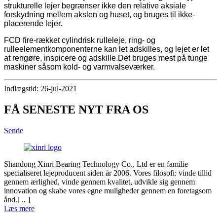
strukturelle lejer begrænser ikke den relative aksiale
forskydning mellem akslen og huset, og bruges til ikke-
placerende lejer.
FCD fire-rækket cylindrisk rulleleje, ring- og
rulleelementkomponenterne kan let adskilles, og lejet er let
at rengøre, inspicere og adskille.Det bruges mest på tunge
maskiner såsom kold- og varmvalseværker.
Indlægstid: 26-jul-2021
FÅ SENESTE NYT FRA OS
Sende
Shandong Xinri Bearing Technology Co., Ltd er en familie
specialiseret lejeproducent siden år 2006. Vores filosofi: vinde tillid
gennem ærlighed, vinde gennem kvalitet, udvikle sig gennem
innovation og skabe vores egne muligheder gennem en foretagsom
ånd.[ .. ]
Læs mere